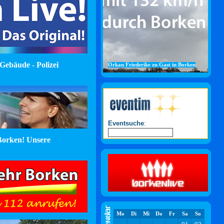
Gebäude - Polizei
Orkan Friederike zu Gast in Borken
Eventsuche
:
orken! Unsere
Mo
Di
Mi
Do
Fr
Sa
So