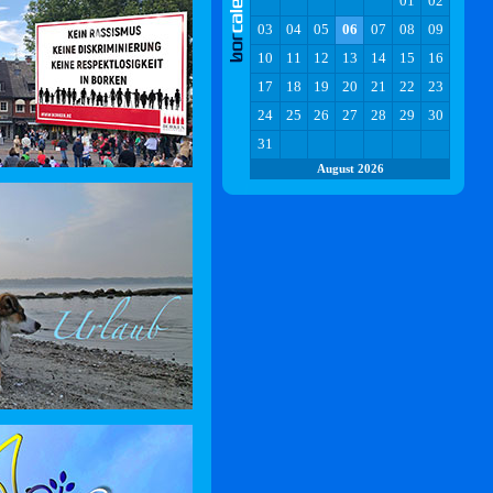
01
02
03
04
05
06
07
08
09
10
11
12
13
14
15
16
17
18
19
20
21
22
23
24
25
26
27
28
29
30
31
August 2026