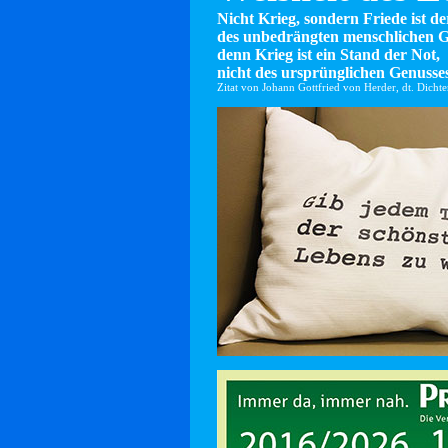
Nicht Krieg, sondern Friede ist d
des unbedrängten menschlichen G
denn Krieg ist ein Stand der Not,
nicht des ursprünglichen Genusses
Zitat von Johann Gottfried von Herder, dt. Dicht