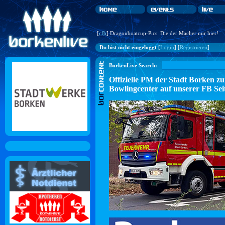
[
cfb
] Dragonboatcup-Pics: Die der Macher nur hier!
Du bist nicht eingeloggt
[
Login
] [
Registrieren
]
BorkenLive Search:
Offizielle PM der Stadt Borke
Bowlingcenter auf unserer FB Sei