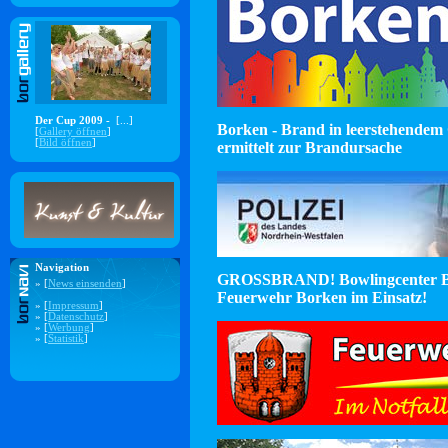
Der Cup 2009 -
[...]
Borken - Brand in leerstehendem 
[
Gallery öffnen
]
[
Bild öffnen
]
ermittelt zur Brandursache
Navigation
GROSSBRAND! Bowlingcenter B
» [
News einsenden
]
Feuerwehr Borken im Einsatz!
» [
Impressum
]
» [
Datenschutz
]
» [
Werbung
]
» [
Statistik
]