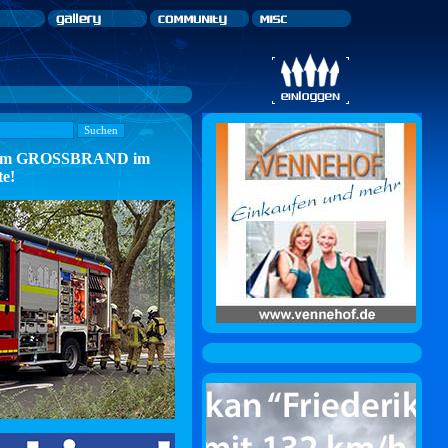
n zum GROSSBRAND im
te!