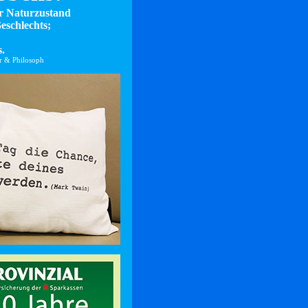
er Naturzustand
eschlechts;
.
er & Philosoph