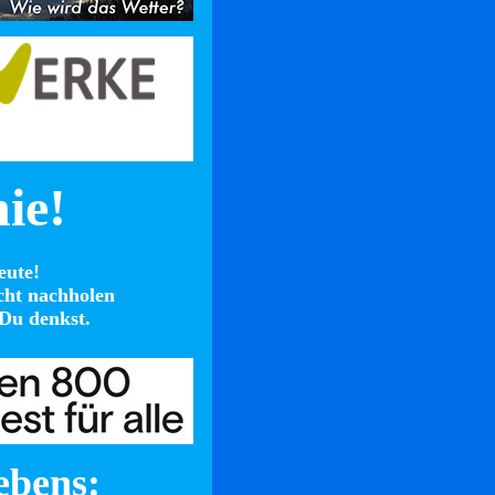
nie!
eute!
cht nachholen
Du denkst.
ebens: