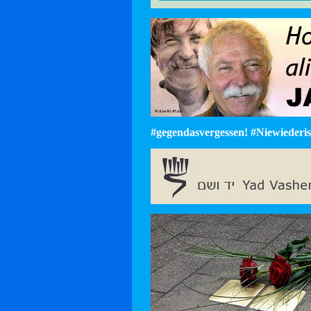
#gegendasvergessen! #Niewiederist