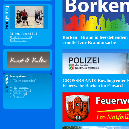
31. Int. Jugend
[...]
Borken - Brand in leerstehendem 
[
Gallery öffnen
]
[
Bild öffnen
]
ermittelt zur Brandursache
Navigation
GROSSBRAND! Bowlingcenter B
» [
News einsenden
]
Feuerwehr Borken im Einsatz!
» [
Impressum
]
» [
Datenschutz
]
» [
Werbung
]
» [
Statistik
]