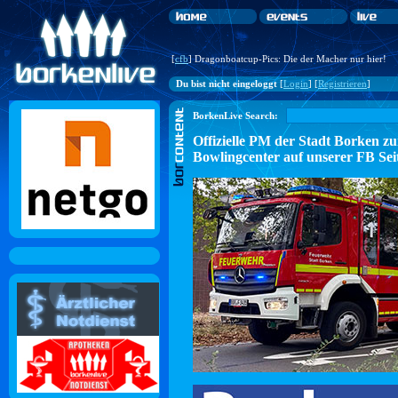
[
cfb
] Dragonboatcup-Pics: Die der Macher nur hier!
Du bist nicht eingeloggt
[
Login
] [
Registrieren
]
BorkenLive Search:
Offizielle PM der Stadt Borke
Bowlingcenter auf unserer FB Sei