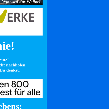
nie!
eute!
cht nachholen
Du denkst.
ebens: