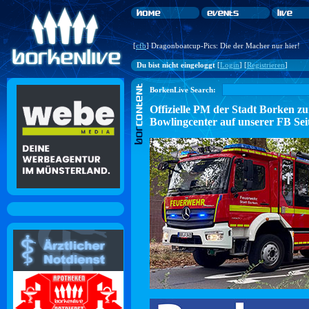
[
cfb
] Dragonboatcup-Pics: Die der Macher nur hier!
Du bist nicht eingeloggt
[
Login
] [
Registrieren
]
BorkenLive Search:
Offizielle PM der Stadt Borke
Bowlingcenter auf unserer FB Sei