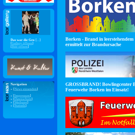
Borken - Brand in leerstehendem 
Das war die Gro
[...]
[
Gallery öffnen
]
ermittelt zur Brandursache
[
Bild öffnen
]
GROSSBRAND! Bowlingcenter B
Navigation
Feuerwehr Borken im Einsatz!
» [
News einsenden
]
» [
Impressum
]
» [
Datenschutz
]
» [
Werbung
]
» [
Statistik
]