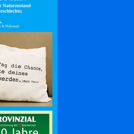
er Naturzustand
eschlechts;
.
er & Philosoph