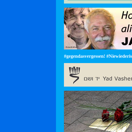
#gegendasvergessen! #Niewiederist