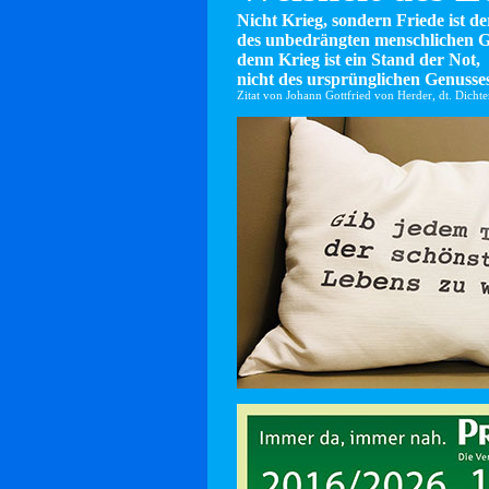
Nicht Krieg, sondern Friede ist d
des unbedrängten menschlichen G
denn Krieg ist ein Stand der Not,
nicht des ursprünglichen Genusses
Zitat von Johann Gottfried von Herder, dt. Dicht