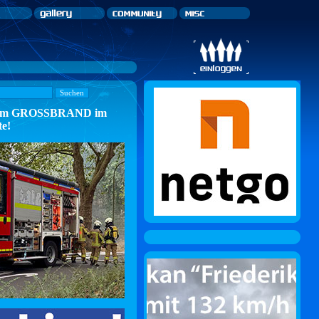
n zum GROSSBRAND im
te!