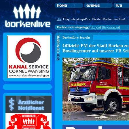
[
cfb
] Dragonboatcup-Pics: Die der Macher nur hier!
Du bist nicht eingeloggt
[
Login
] [
Registrieren
]
BorkenLive Search:
Offizielle PM der Stadt Borke
Bowlingcenter auf unserer FB Sei