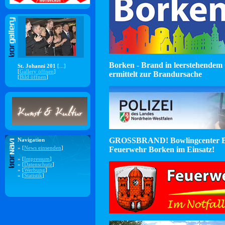
Borken - Brand in leerstehendem 
St. Johanni 201
[...]
[
Gallery öffnen
]
ermittelt zur Brandursache
[
Bild öffnen
]
GROSSBRAND! Bowlingcenter B
Navigation
Feuerwehr Borken im Einsatz!
» [
News einsenden
]
» [
Impressum
]
» [
Datenschutz
]
» [
Werbung
]
» [
Statistik
]