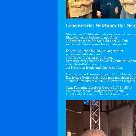
Lebenswerter Netzfund: Das Neuj
Man nehme 12 Monate, putze sie ganz sauber vo
Bitterkeit, Geiz, Pedanterie und Angst
und zerlege jeden Monat in 30 oder 31 Teile,
so dass der Vorrat genau für ein Jahr reicht.
Es wird ein jeder Tag einzeln angerichtet
aus einem Teil Arbeit und
zwei Teilen Frohsinn und Humor.
Man füge drei gehäufte Esslöffel Optimismus hin
einen Teelöffel Toleranz,
ein Körnchen Ironie und eine Prise Takt.
Dann wird das Ganze sehr reichlich mit Liebe übe
Das fertige Gericht schmücke man mit einem Str
kleiner Aufmerksamkeiten und serviere es täglich 
Text: Katharina Elisabeth Goethe (1731–1808),
Mutter von Johann Wolfgang von Goethe
Foto/Quelle: Carsten F. Bacher / Borken Live