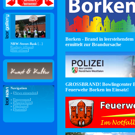
Borken - Brand in leerstehendem 
ermittelt zur Brandursache
NRW-Street-Bask
[...]
[
Gallery öffnen
]
[
Bild öffnen
]
GROSSBRAND! Bowlingcenter B
Navigation
Feuerwehr Borken im Einsatz!
» [
News einsenden
]
» [
Impressum
]
» [
Datenschutz
]
» [
Werbung
]
» [
Statistik
]