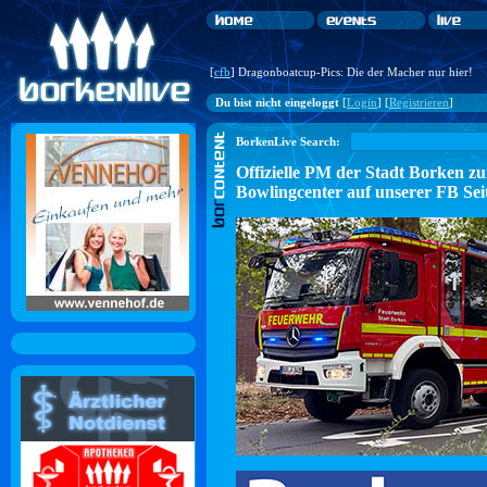
[
cfb
] Dragonboatcup-Pics: Die der Macher nur hier!
Du bist nicht eingeloggt
[
Login
] [
Registrieren
]
BorkenLive Search:
Offizielle PM der Stadt Borke
Bowlingcenter auf unserer FB Sei