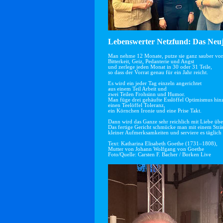
Lebenswerter Netzfund: Das Neuj
Man nehme 12 Monate, putze sie ganz sauber vo
Bitterkeit, Geiz, Pedanterie und Angst
und zerlege jeden Monat in 30 oder 31 Teile,
so dass der Vorrat genau für ein Jahr reicht.
Es wird ein jeder Tag einzeln angerichtet
aus einem Teil Arbeit und
zwei Teilen Frohsinn und Humor.
Man füge drei gehäufte Esslöffel Optimismus hin
einen Teelöffel Toleranz,
ein Körnchen Ironie und eine Prise Takt.
Dann wird das Ganze sehr reichlich mit Liebe übe
Das fertige Gericht schmücke man mit einem Str
kleiner Aufmerksamkeiten und serviere es täglich 
Text: Katharina Elisabeth Goethe (1731–1808),
Mutter von Johann Wolfgang von Goethe
Foto/Quelle: Carsten F. Bacher / Borken Live