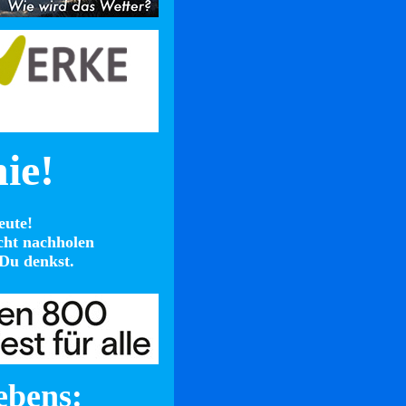
nie!
eute!
cht nachholen
Du denkst.
ebens: