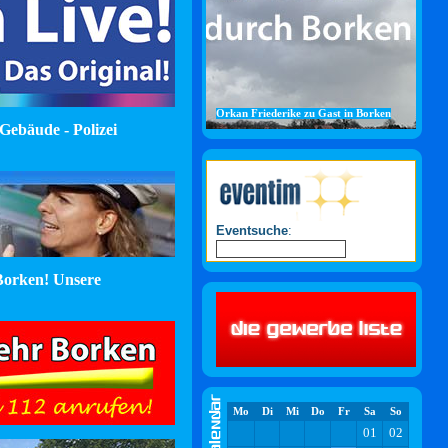
Orkan Friederike zu Gast in Borken
Gebäude - Polizei
Eventsuche
:
orken! Unsere
Mo
Di
Mi
Do
Fr
Sa
So
01
02