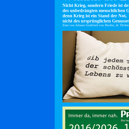
Nicht Krieg, sondern Friede ist d
des unbedrängten menschlichen G
denn Krieg ist ein Stand der Not,
nicht des ursprünglichen Genusses
Zitat von Johann Gottfried von Herder, dt. Dicht