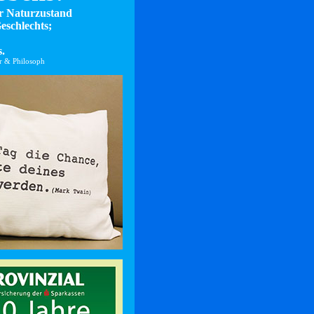
er Naturzustand
eschlechts;
.
er & Philosoph