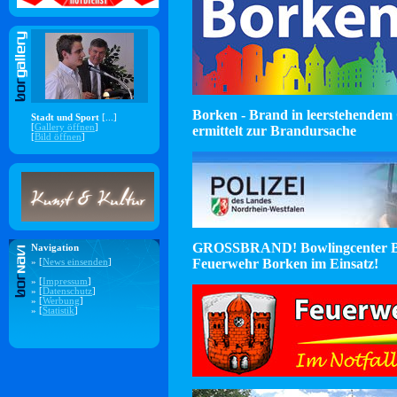
Borken - Brand in leerstehendem 
Stadt und Sport
[...]
[
Gallery öffnen
]
ermittelt zur Brandursache
[
Bild öffnen
]
GROSSBRAND! Bowlingcenter B
Navigation
Feuerwehr Borken im Einsatz!
» [
News einsenden
]
» [
Impressum
]
» [
Datenschutz
]
» [
Werbung
]
» [
Statistik
]