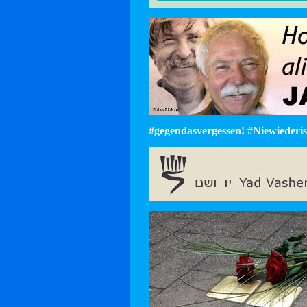
#gegendasvergessen! #Niewiederist