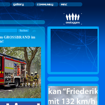
n zum GROSSBRAND im
te!