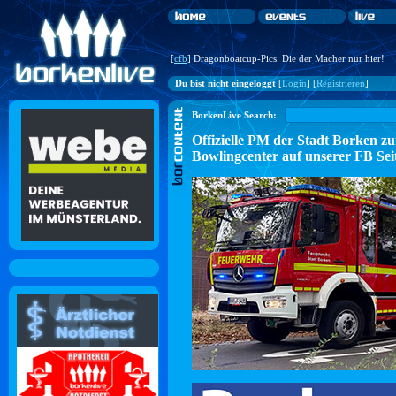
[
cfb
] Dragonboatcup-Pics: Die der Macher nur hier!
Du bist nicht eingeloggt
[
Login
] [
Registrieren
]
BorkenLive Search:
Offizielle PM der Stadt Borke
Bowlingcenter auf unserer FB Sei