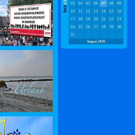
03
04
05
06
07
08
09
10
11
12
13
14
15
16
17
18
19
20
21
22
23
24
25
26
27
28
29
30
31
August 2026