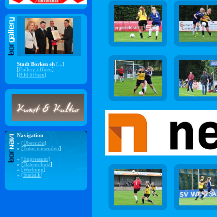
Stadt Borken eh
[...]
[
Gallery öffnen
]
[
Bild öffnen
]
Navigation
» [
Übersicht
]
» [
Fotos einsenden
]
» [
Impressum
]
» [
Datenschutz
]
» [
Werbung
]
» [
Statistik
]