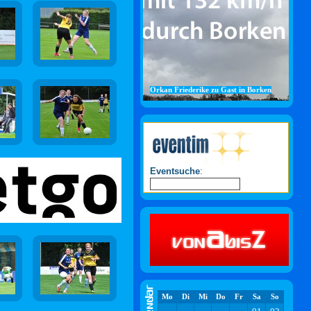
Orkan Friederike zu Gast in Borken
Eventsuche
:
Mo
Di
Mi
Do
Fr
Sa
So