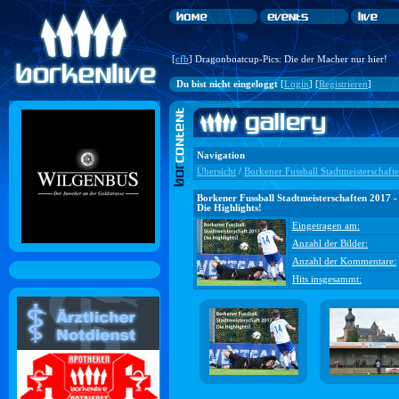
[
cfb
] Dragonboatcup-Pics: Die der Macher nur hier!
Du bist nicht eingeloggt
[
Login
] [
Registrieren
]
Navigation
Übersicht
/
Borkener Fussball Stadtmeisterschaft
Borkener Fussball Stadtmeisterschaften 2017 -
Die Highlights!
Eingetragen am:
Anzahl der Bilder:
Anzahl der Kommentare:
Hits insgesammt: