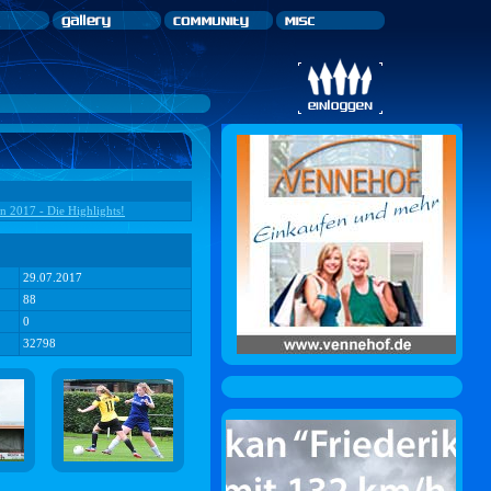
en 2017 - Die Highlights!
29.07.2017
88
0
32798