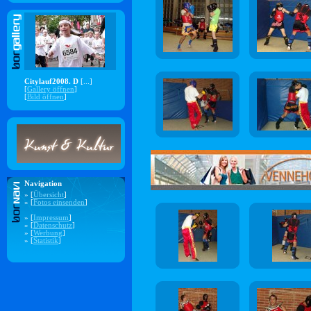
Citylauf2008. D
[...]
[
Gallery öffnen
]
[
Bild öffnen
]
Navigation
» [
Übersicht
]
» [
Fotos einsenden
]
» [
Impressum
]
» [
Datenschutz
]
» [
Werbung
]
» [
Statistik
]