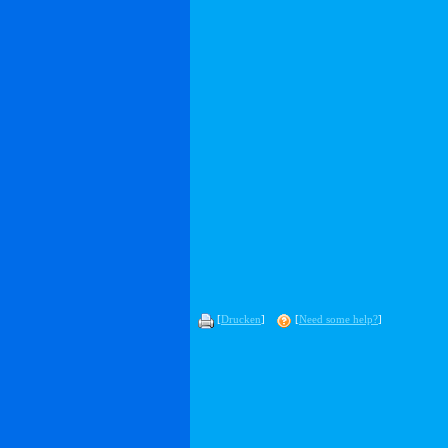
[
Drucken
]
[
Need some help?
]