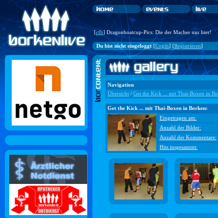
[
cfb
] Dragonboatcup-Pics: Die der Macher nur hier!
Du bist nicht eingeloggt
[
Login
] [
Registrieren
]
Navigation
Übersicht
/
Get the Kick ... mit Thai-Boxen in B
Get the Kick ... mit Thai-Boxen in Borken:
Eingetragen am:
Anzahl der Bilder:
Anzahl der Kommentare:
Hits insgesammt: