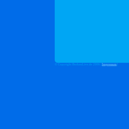
© Copyright BorkenLive.de 2006 [
Impressum
]