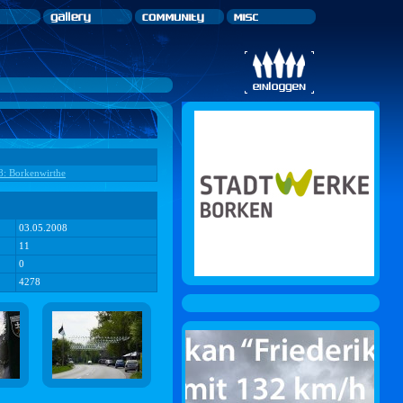
08: Borkenwirthe
03.05.2008
11
0
4278