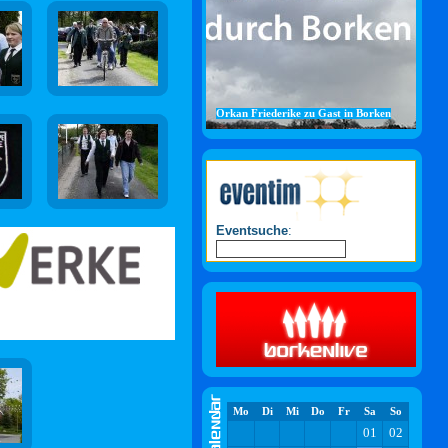
Orkan Friederike zu Gast in Borken
Eventsuche
:
Mo
Di
Mi
Do
Fr
Sa
So
01
02