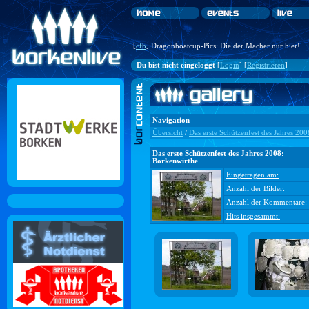
[
cfb
] Dragonboatcup-Pics: Die der Macher nur hier!
Du bist nicht eingeloggt
[
Login
] [
Registrieren
]
Navigation
Übersicht
/
Das erste Schützenfest des Jahres 20
Das erste Schützenfest des Jahres 2008:
Borkenwirthe
Eingetragen am:
Anzahl der Bilder:
Anzahl der Kommentare:
Hits insgesammt: