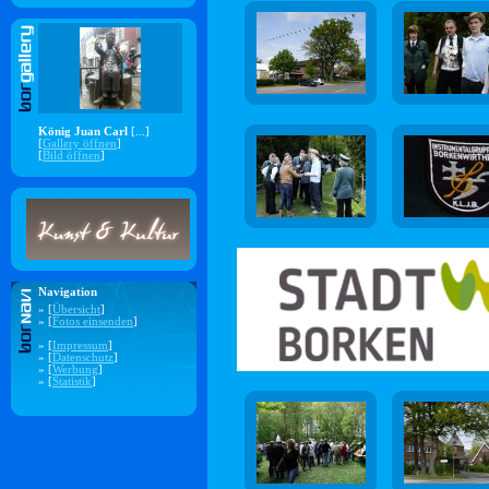
König Juan Carl
[...]
[
Gallery öffnen
]
[
Bild öffnen
]
Navigation
» [
Übersicht
]
» [
Fotos einsenden
]
» [
Impressum
]
» [
Datenschutz
]
» [
Werbung
]
» [
Statistik
]