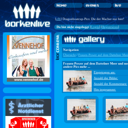
[
cfb
] Dragonboatcup-Pics: Die der Macher nur hier!
Du bist nicht eingeloggt
[
Login
] [
Registrieren
]
Navigation
Übersicht
/
Frauen-Power auf dem Dattelner Meer
Frauen-Power auf dem Dattelner Meer und no
andere Pics mehr ...
Eingetragen am:
Anzahl der Bilder:
Anzahl der Kommentare:
Hits insgesammt: