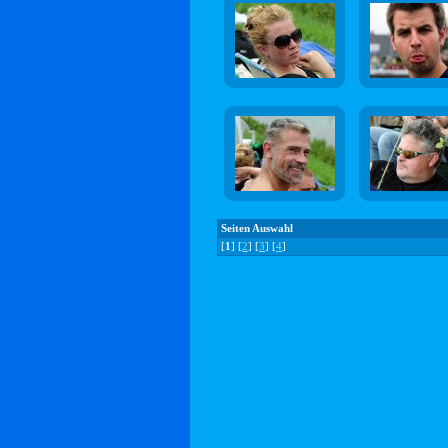
Seiten Auswahl
[
1
] [
2
] [
3
] [
4
]