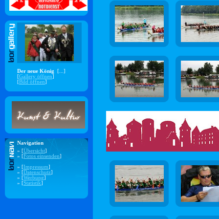
Der neue König
[...]
[
Gallery öffnen
]
[
Bild öffnen
]
Navigation
» [
Übersicht
]
» [
Fotos einsenden
]
» [
Impressum
]
» [
Datenschutz
]
» [
Werbung
]
» [
Statistik
]