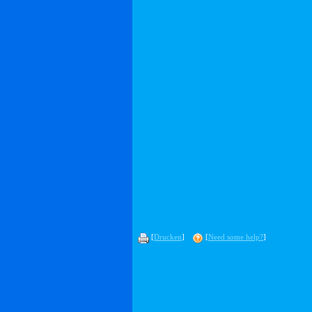
[
Drucken
]
[
Need some help?
]