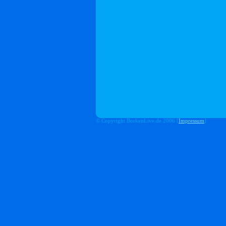
© Copyright BorkenLive.de 2006 [
Impressum
]