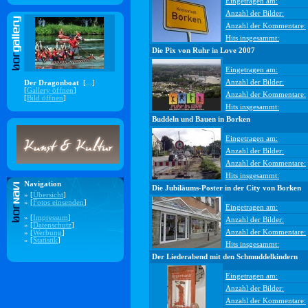
Eingetragen am:
Anzahl der Bilder:
Anzahl der Kommentare:
Hits insgesammt:
Die Pix von Ruhr in Love 2007
Eingetragen am:
Anzahl der Bilder:
Der Dragonboat
[...]
[
Gallery öffnen
]
Anzahl der Kommentare:
[
Bild öffnen
]
Hits insgesammt:
Buddeln und Bauen in Borken
Eingetragen am:
Anzahl der Bilder:
Anzahl der Kommentare:
Hits insgesammt:
Navigation
Die Jubiläums-Poster in der City von Borken
» [
Übersicht
]
» [
Fotos einsenden
]
Eingetragen am:
» [
Impressum
]
Anzahl der Bilder:
» [
Datenschutz
]
Anzahl der Kommentare:
» [
Werbung
]
» [
Statistik
]
Hits insgesammt:
Der Liederabend mit den Schmuddelkindern
Eingetragen am:
Anzahl der Bilder:
Anzahl der Kommentare: