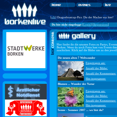
[
cfb
] Dragonboatcup-Pics: Die der Macher nur hier!
Du bist nicht eingeloggt
[
Login
] [
Registrieren
]
Hier findet ihr die neusten Fotos zu Partys, Even
Borken. Wenn du noch Fotos hast von Events dan
zuschicken. Klick auf die Bilder um zu den jewei
Die neuen alten 7 Weltwunder
Eingetragen am:
Anzahl der Bilder:
Anzahl der Kommentare:
Hits insgesammt:
Blumen ... Wunder der Natur
Eingetragen am:
Anzahl der Bilder:
Anzahl der Kommentare:
Hits insgesammt:
Sonne - Sommer 2007 ... wo bist du?