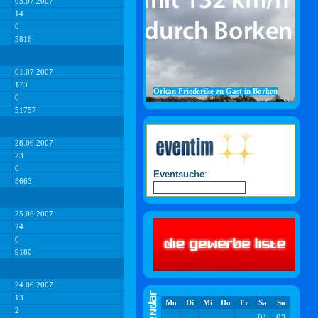
05.07.2007
14
0
5816
01.07.2007
173
Orkan Friederike zu Gast in Borken
0
51757
28.06.2007
23
0
Eventsuche
:
8663
25.06.2007
24
0
9180
24.06.2007
13
Mo
Di
Mi
Do
Fr
Sa
So
2
01
02