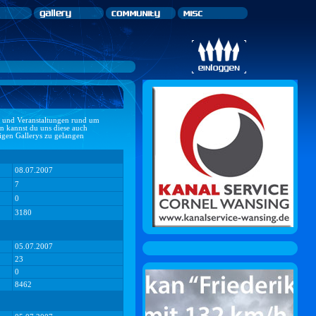
ts und Veranstaltungen rund um
n kannst du uns diese auch
ligen Gallerys zu gelangen
08.07.2007
7
0
3180
05.07.2007
23
0
8462