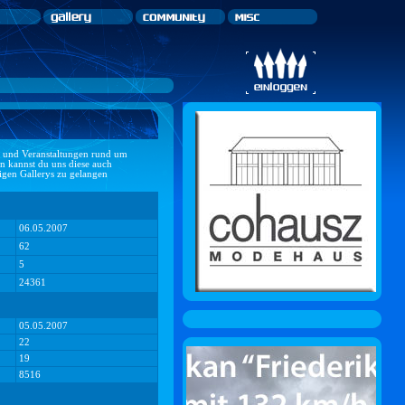
ts und Veranstaltungen rund um
n kannst du uns diese auch
ligen Gallerys zu gelangen
06.05.2007
62
5
24361
05.05.2007
22
19
8516