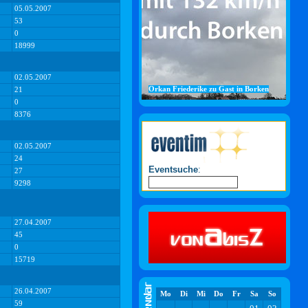
05.05.2007
53
0
18999
02.05.2007
Orkan Friederike zu Gast in Borken
21
0
8376
02.05.2007
24
Eventsuche
:
27
9298
27.04.2007
45
0
15719
26.04.2007
Mo
Di
Mi
Do
Fr
Sa
So
59