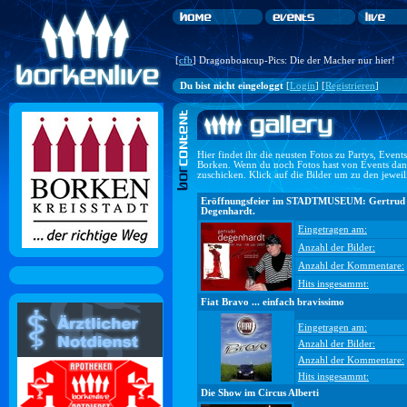
[
cfb
] Dragonboatcup-Pics: Die der Macher nur hier!
Du bist nicht eingeloggt
[
Login
] [
Registrieren
]
Hier findet ihr die neusten Fotos zu Partys, Even
Borken. Wenn du noch Fotos hast von Events dan
zuschicken. Klick auf die Bilder um zu den jewei
Eröffnungsfeier im STADTMUSEUM: Gertrud
Degenhardt.
Eingetragen am:
Anzahl der Bilder:
Anzahl der Kommentare:
Hits insgesammt:
Fiat Bravo ... einfach bravissimo
Eingetragen am:
Anzahl der Bilder:
Anzahl der Kommentare:
Hits insgesammt:
Die Show im Circus Alberti