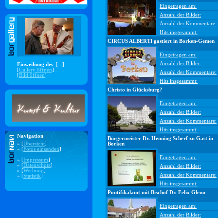
Eingetragen am:
Anzahl der Bilder:
Anzahl der Kommentare:
Hits insgesammt:
CIRCUS ALBERTI gastiert in Borken-Gemen
Eingetragen am:
Anzahl der Bilder:
Einweihung des
[...]
[
Gallery öffnen
]
Anzahl der Kommentare:
[
Bild öffnen
]
Hits insgesammt:
Christo in Glücksburg?
Eingetragen am:
Anzahl der Bilder:
Anzahl der Kommentare:
Hits insgesammt:
Navigation
Bürgermeister Dr. Henning Scherf zu Gast in
» [
Übersicht
]
Borken
» [
Fotos einsenden
]
Eingetragen am:
» [
Impressum
]
» [
Datenschutz
]
Anzahl der Bilder:
» [
Werbung
]
Anzahl der Kommentare:
» [
Statistik
]
Hits insgesammt:
Pontifikalamt mit Bischof Dr. Felix Glenn
Eingetragen am:
Anzahl der Bilder: