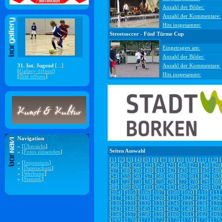
Anzahl der Bilder:
Anzahl der Kommentare:
Hits insgesammt:
Streetsoccer - Fünf Türme Cup
Eingetragen am:
Anzahl der Bilder:
31. Int. Jugend
[...]
Anzahl der Kommentare:
[
Gallery öffnen
]
Hits insgesammt:
[
Bild öffnen
]
Navigation
» [
Übersicht
]
Seiten Auswahl
» [
Fotos einsenden
]
[
1
] [
2
] [
3
] [
4
] [
5
] [
6
] [
7
] [
8
] [
9
] [
10
] [
11
] [
12
] [
» [
Impressum
]
[
20
] [
21
] [
22
] [
23
] [
24
] [
25
] [
26
] [
27
] [
28
] [
29
]
» [
Datenschutz
]
[
37
] [
38
] [
39
] [
40
] [
41
] [
42
] [
43
] [
44
] [
45
] [
46
]
» [
Werbung
]
[
54
] [
55
] [
56
] [
57
] [
58
] [
59
] [
60
] [
61
] [
62
] [
63
]
» [
Statistik
]
[
71
] [
72
] [
73
] [
74
] [
75
] [
76
] [
77
] [
78
] [
79
] [
80
]
[
88
] [
89
] [
90
] [
91
] [
92
] [
93
] [
94
] [
95
] [
96
] [
97
]
[
104
] [
105
] [
106
] [
107
] [
108
] [
109
] [
110
] [
111
[
117
] [
118
] [
119
] [
120
] [
121
] [
122
] [
123
] [
124
[
130
] [
131
] [
132
] [
133
] [
134
] [
135
] [
136
] [
137
[
143
] [
144
] [
145
] [
146
] [
147
] [
148
] [
149
] [
150
[
156
] [
157
] [
158
] [
159
] [
160
] [
161
] [
162
] [
163
[
169
] [
170
] [
171
] [
172
] [
173
] [
174
] [
175
] [
176