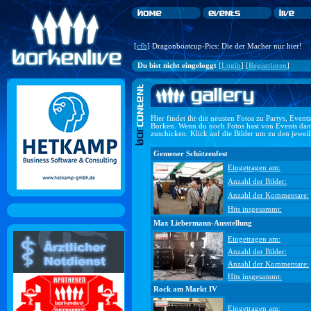
[
cfb
] Dragonboatcup-Pics: Die der Macher nur hier!
Du bist nicht eingeloggt
[
Login
] [
Registrieren
]
Hier findet ihr die neusten Fotos zu Partys, Even
Borken. Wenn du noch Fotos hast von Events dan
zuschicken. Klick auf die Bilder um zu den jewei
Gemener Schützenfest
Eingetragen am:
Anzahl der Bilder:
Anzahl der Kommentare:
Hits insgesammt:
Max Liebermann-Ausstellung
Eingetragen am:
Anzahl der Bilder:
Anzahl der Kommentare:
Hits insgesammt:
Rock am Markt IV
Eingetragen am: