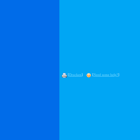
[
Drucken
]
[
Need some help?
]