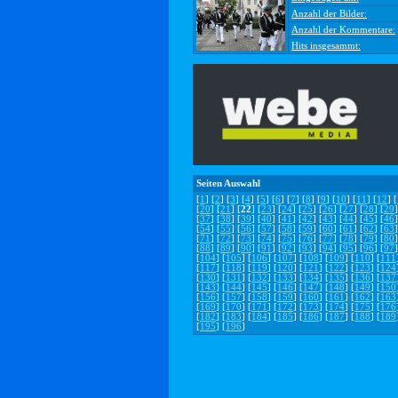
Anzahl der Bilder:
Anzahl der Kommentare:
Hits insgesammt:
Seiten Auswahl
[
1
] [
2
] [
3
] [
4
] [
5
] [
6
] [
7
] [
8
] [
9
] [
10
] [
11
] [
12
] [
[
20
] [
21
] [
22
] [
23
] [
24
] [
25
] [
26
] [
27
] [
28
] [
29
]
[
37
] [
38
] [
39
] [
40
] [
41
] [
42
] [
43
] [
44
] [
45
] [
46
]
[
54
] [
55
] [
56
] [
57
] [
58
] [
59
] [
60
] [
61
] [
62
] [
63
]
[
71
] [
72
] [
73
] [
74
] [
75
] [
76
] [
77
] [
78
] [
79
] [
80
]
[
88
] [
89
] [
90
] [
91
] [
92
] [
93
] [
94
] [
95
] [
96
] [
97
]
[
104
] [
105
] [
106
] [
107
] [
108
] [
109
] [
110
] [
111
[
117
] [
118
] [
119
] [
120
] [
121
] [
122
] [
123
] [
124
[
130
] [
131
] [
132
] [
133
] [
134
] [
135
] [
136
] [
137
[
143
] [
144
] [
145
] [
146
] [
147
] [
148
] [
149
] [
150
[
156
] [
157
] [
158
] [
159
] [
160
] [
161
] [
162
] [
163
[
169
] [
170
] [
171
] [
172
] [
173
] [
174
] [
175
] [
176
[
182
] [
183
] [
184
] [
185
] [
186
] [
187
] [
188
] [
189
[
195
] [
196
]