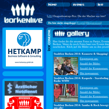
[
cfb
] Dragonboatcup-Pics: Die der Macher nur hier!
Du bist nicht eingeloggt
[
Login
] [
Registrieren
]
Hier findet ihr die neusten Fotos zu Partys, Even
Borken. Wenn du noch Fotos hast von Events dan
zuschicken. Klick auf die Bilder um zu den jewei
Stadtfest Borken 2014: Konzerte & Shopping!
Eingetragen am:
Anzahl der Bilder:
Anzahl der Kommentare:
Hits insgesammt:
Stadtfest Borken 2014: Kasperle - Starsfeeling
Radio WMW
Eingetragen am:
Anzahl der Bilder:
Anzahl der Kommentare:
Hits insgesammt:
Stadtfest Borken 2014: Samba & Rock bewegt
uns alle!