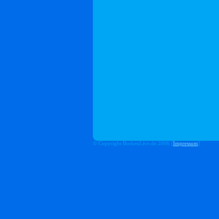
© Copyright BorkenLive.de 2006 [
Impressum
]