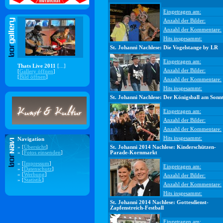
Eingetragen am:
Anzahl der Bilder:
Anzahl der Kommentare:
Hits insgesammt:
St. Johanni Nachlese: Die Vogelstange by LR
Eingetragen am:
Thats Live 2011
[...]
Anzahl der Bilder:
[
Gallery öffnen
]
[
Bild öffnen
]
Anzahl der Kommentare:
Hits insgesammt:
St. Johanni Nachlese: Der Königsball am Sonn
Eingetragen am:
Anzahl der Bilder:
Anzahl der Kommentare:
Hits insgesammt:
Navigation
» [
Übersicht
]
St. Johanni 2014 Nachlese: Kinderschützen-
» [
Fotos einsenden
]
Parade-Kornmarkt
» [
Impressum
]
Eingetragen am:
» [
Datenschutz
]
» [
Werbung
]
Anzahl der Bilder:
» [
Statistik
]
Anzahl der Kommentare:
Hits insgesammt:
St. Johanni 2014 Nachlese: Gottesdienst-
Zapfenstreich-Festball
Eingetragen am: