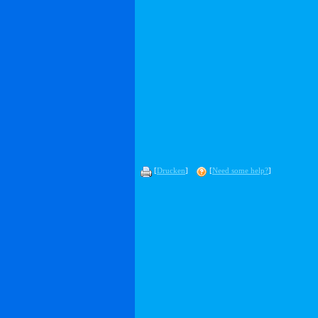
[
Drucken
]
[
Need some help?
]