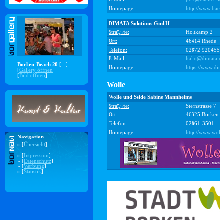
Homepage:
http://www.ba
DIMATA Solutions GmbH
Straï¿½e:
Holtkamp 2
Ort:
46414 Rhede
Telefon:
02872 920455
E-Mail:
hallo@dimata.
Borken-Beach 20
[...]
Homepage:
https://www.di
[
Gallery öffnen
]
[
Bild öffnen
]
Wolle
Wolle und Seide Sabine Mannheims
Straï¿½e:
Sternstrasse 7
Ort:
46325 Borken
Telefon:
02861-3501
Homepage:
http://www.wol
Navigation
» [
Übersicht
]
» [
Impressum
]
» [
Datenschutz
]
» [
Werbung
]
» [
Statistik
]