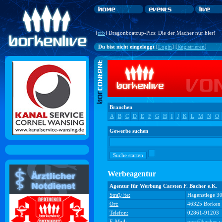
[
cfb
] Dragonboatcup-Pics: Die der Macher nur hier!
Du bist nicht eingeloggt
[
Login
] [
Registrieren
]
Branchen
A
B
C
D
E
F
G
H
I
J
K
L
M
N
O
Gewerbe suchen
Werbeagentur
Agentur für Werbung Carsten F. Bacher e.K.
Straï¿½e:
Hagenstiege 3
Ort:
46325 Borken
Telefon:
02861-91203
E-Mail:
post@bacher-