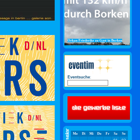
Orkan Friederike zu Gast in Borken
Eventsuche
:
Mo
Di
Mi
Do
Fr
Sa
So