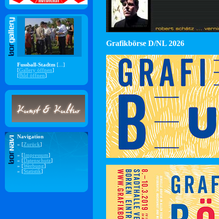
Grafikbörse D/NL 2026
Fussball-Stadtm
[...]
[
Gallery öffnen
]
[
Bild öffnen
]
Navigation
» [
Zurück
]
» [
Impressum
]
» [
Datenschutz
]
» [
Werbung
]
» [
Statistik
]