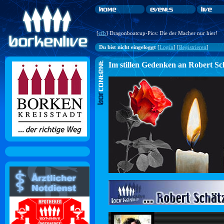
[
cfb
] Dragonboatcup-Pics: Die der Macher nur hier!
Du bist nicht eingeloggt
[
Login
] [
Registrieren
]
Im stillen Gedenken an Robert Sc