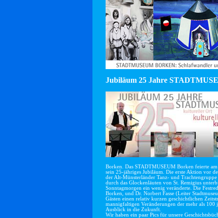
Jubiläum 25 Jahre STADTMUSE
Borken. Das STADTMUSEUM Borken feierte am 
sein 25-jähriges Jubiläum. Die erste Aktion vor d
der Alt-Münsterländer Tanz- und Trachtengruppe
durch das Glockenläuten von St. Remigius unterb
Sonntagmorgen ein wenig veränderte. Die Festre
Borken, und Dr. Norbert Fasse (Leiter Stadtmus
Gästen einen relativ kurzen geschichtlichen Ze
mannigfaltigen Veränderungen der mehr als 100 
Ausblick in die Zukunft.
Wir haben ein paar Pics für unsere Geschichtsbüche