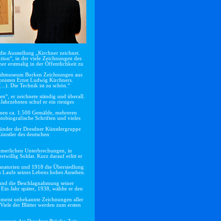
ie Ausstellung „Kirchner zeichnet.
ion“, in der viele Zeichnungen des
r erstmalig in der Öffentlichkeit zu
Stadtmuseum Borken Zeichnungen aus
nisten Ernst Ludwig Kirchners.
...). Die Technik ist zu schön.“
n“, er zeichnete ständig und überall.
ahrzehnten schuf er ein riesiges
mmen ca. 1.500 Gemälde, mehreren
tobiografische Schriften und vieles
ünder der Dresdner Künstlergruppe
ünstler des deutschen
ommerlichen Unterbrechungen, in
iwillig Soldat. Kurz darauf erlitt er
natorien und 1918 die Übersiedlung
m Laufe seines Lebens hohes Ansehen.
“ und die Beschlagnahmung seiner
in Jahr später, 1938, wählte er den
 meist unbekannte Zeichnungen aller
Viele der Blätter werden zum ersten