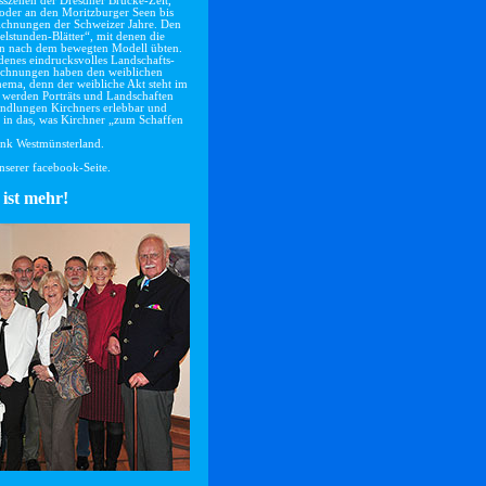
sszenen der Dresdner Brücke-Zeit,
oder an den Moritzburger Seen bis
eichnungen der Schweizer Jahre. Den
elstunden-Blätter“, mit denen die
ion nach dem bewegten Modell übten.
denes eindrucksvolles Landschafts-
Zeichnungen haben den weiblichen
hema, denn der weibliche Akt steht im
 werden Porträts und Landschaften
Wandlungen Kirchners erlebbar und
e in das, was Kirchner „zum Schaffen
ank Westmünsterland.
nserer facebook-Seite.
ist mehr!