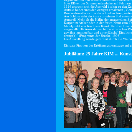
Beginnend mit den ersten Atelier- und Landschaft
über Blätter der Sommeraufenthalte auf Fehmarn 
1914 erstreckt sich die Auswahl bis hin zu den Z
Auftakt bildet eines der wenigen erhaltenen „Viert
Brücke-Künstler sich in der schnellen Komposit
Am Schluss steht ein kurz vor seinem Tod entstan
Aquarell. Mehr als die Hälfte der ausgestellten 
Körper im Atelier oder in der freien Natur zum T
Mittelpunkt von Kirchners Kunst. Darüber hinaus
ausgestellt. Die Auswahl macht die stilistischen 
gewährt „unmittelbar und unverfälscht“ Einblick
drängt(e)“ (Programm der Brücke, 1906).
Die Ausstellung wurde gefördert durch die VR-B
Ein paar Pics von der Eröffnungsvernissage auf u
Jubiläum: 25 Jahre KIM ... Kunst 