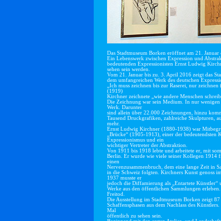
Das Stadtmuseum Borken eröffnet am 21. Januar d
Ein Lebenswerk zwischen Expression und Abstrakt
bedeutenden Expressionisten Ernst Ludwig Kirchne
sehen sein werden.
Vom 21. Januar bis zu. 3. April 2016 zeigt das 
dem umfangreichen Werk des deutschen Expressio
„Ich muss zeichnen bis zur Raserei, nur zeichnen (
(1919)
Kirchner zeichnete „wie andere Menschen schreibe
Die Zeichnung war sein Medium. In nur wenigen J
Werk. Darunter
sind allein über 22.000 Zeichnungen, hinzu ko
Tausend Druckgrafiken, zahlreiche Skulpturen, au
mehr.
Ernst Ludwig Kirchner (1880-1938) war Mitbegr
„Brücke“ (1905-1913), einer der bedeutendsten K
Expressionismus und ein
wichtiger Vertreter der Abstraktion.
Von 1911 bis 1918 lebte und arbeitete er, mit s
Berlin. Er wurde wie viele seiner Kollegen 1914 fre
einen
Nervenzusammenbruch, dem eine lange Zeit in Sa
in die Schweiz folgten. Kirchners Kunst genoss i
1937 musste er
jedoch die Diffamierung als „Entartete Künstler
Werke aus den öffentlichen Sammlungen erleben. E
Freitod.
Die Ausstellung im Stadtmuseum Borken zeigt 87
Schaffensphasen aus dem Nachlass des Künstlers. 
Mal
öffentlich zu sehen sein.