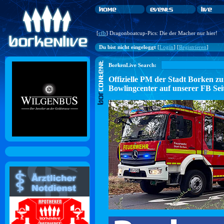
[
cfb
] Dragonboatcup-Pics: Die der Macher nur hier!
Du bist nicht eingeloggt
[
Login
] [
Registrieren
]
BorkenLive Search:
Offizielle PM der Stadt Borke
Bowlingcenter auf unserer FB Sei