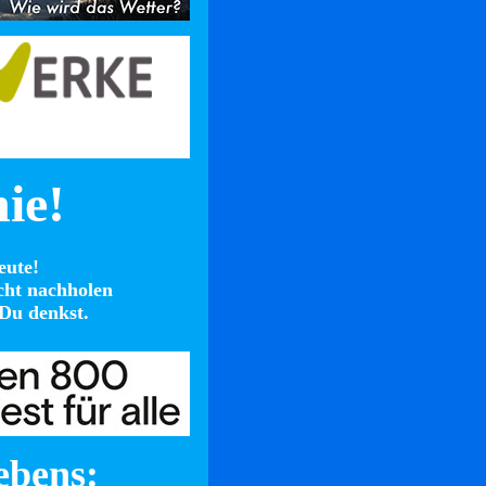
nie!
eute!
cht nachholen
Du denkst.
ebens: