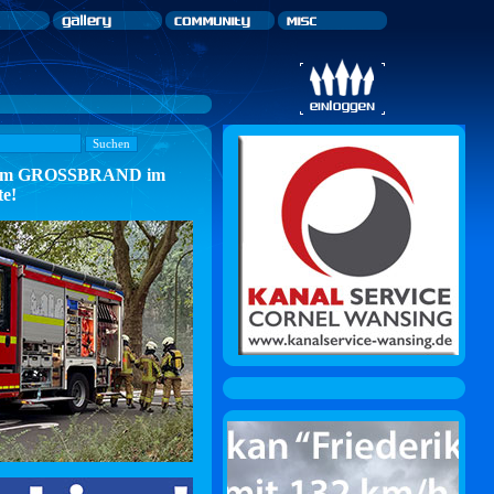
n zum GROSSBRAND im
te!