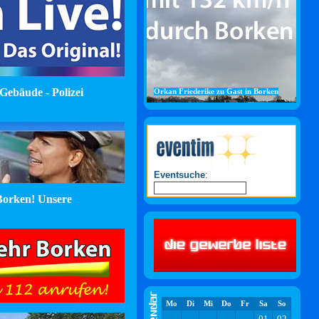
Gebäude - Polizei
Orkan Friederike zu Gast in Borken
Eventsuche
:
orken! Unsere
Mo
Di
Mi
Do
Fr
Sa
So
01
02