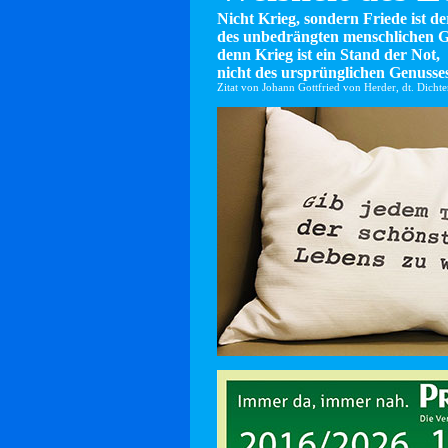
Nicht Krieg, sondern Friede ist d
des unbedrängten menschlichen G
denn Krieg ist ein Stand der Not,
nicht des ursprünglichen Genusses
Zitat von Johann Gottfried von Herder, dt. Dicht