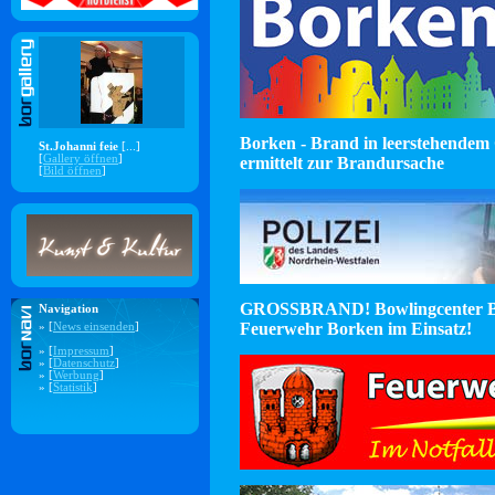
Borken - Brand in leerstehendem 
St.Johanni feie
[...]
[
Gallery öffnen
]
ermittelt zur Brandursache
[
Bild öffnen
]
GROSSBRAND! Bowlingcenter B
Navigation
Feuerwehr Borken im Einsatz!
» [
News einsenden
]
» [
Impressum
]
» [
Datenschutz
]
» [
Werbung
]
» [
Statistik
]