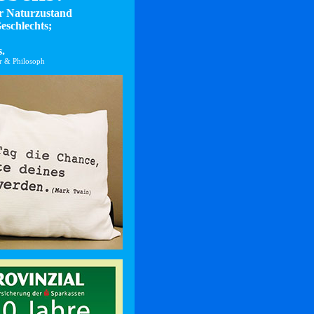
er Naturzustand
eschlechts;
.
er & Philosoph