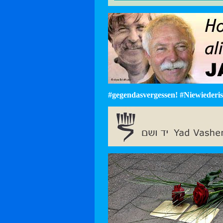
#gegendasvergessen! #Niewiederist