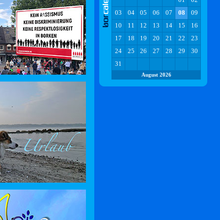
03
04
05
06
07
08
09
10
11
12
13
14
15
16
17
18
19
20
21
22
23
24
25
26
27
28
29
30
31
August 2026