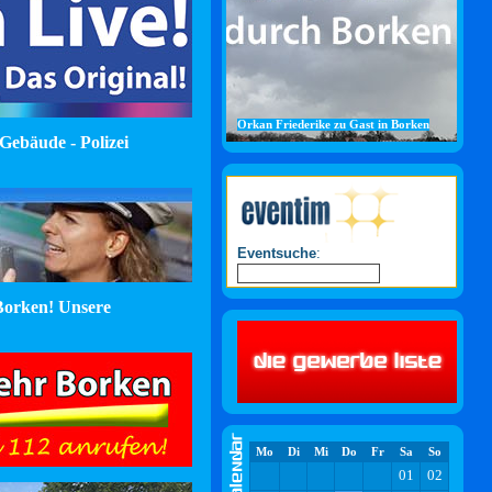
Orkan Friederike zu Gast in Borken
Gebäude - Polizei
Eventsuche
:
orken! Unsere
Mo
Di
Mi
Do
Fr
Sa
So
01
02