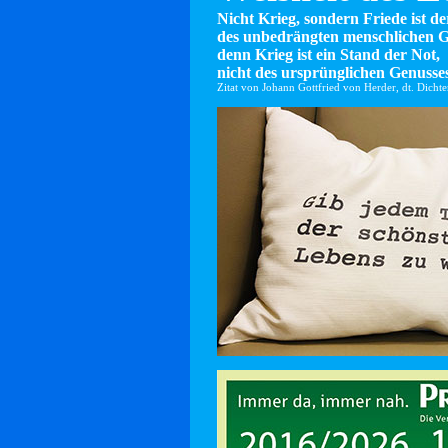
Nicht Krieg, sondern Friede ist d
des unbedrängten menschlichen G
denn Krieg ist ein Stand der Not,
nicht des ursprünglichen Genusses
Zitat von Johann Gottfried von Herder, dt. Dicht