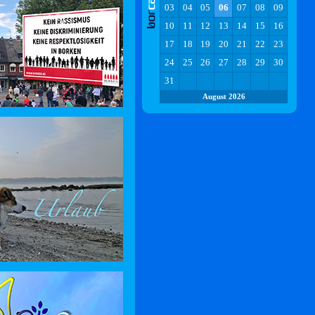
03
04
05
06
07
08
09
10
11
12
13
14
15
16
17
18
19
20
21
22
23
24
25
26
27
28
29
30
31
August 2026