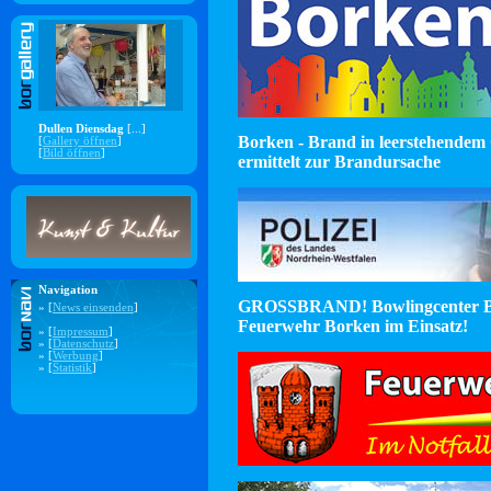
Dullen Diensdag
[...]
Borken - Brand in leerstehendem 
[
Gallery öffnen
]
[
Bild öffnen
]
ermittelt zur Brandursache
Navigation
GROSSBRAND! Bowlingcenter B
» [
News einsenden
]
Feuerwehr Borken im Einsatz!
» [
Impressum
]
» [
Datenschutz
]
» [
Werbung
]
» [
Statistik
]