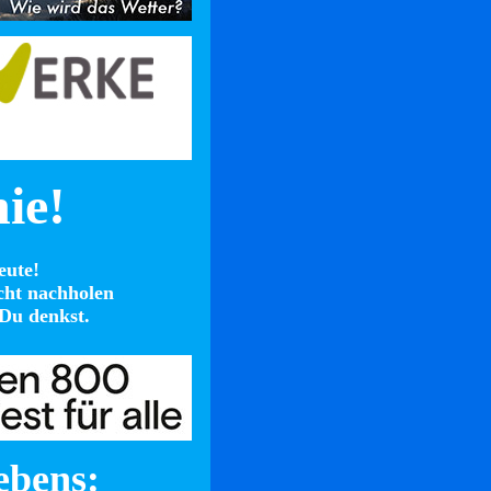
nie!
eute!
cht nachholen
Du denkst.
ebens: