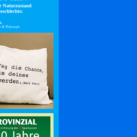
er Naturzustand
eschlechts;
.
er & Philosoph