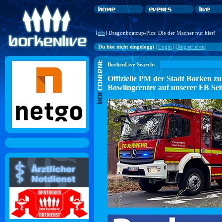
[
cfb
] Dragonboatcup-Pics: Die der Macher nur hier!
Du bist nicht eingeloggt
[
Login
] [
Registrieren
]
BorkenLive Search:
Offizielle PM der Stadt Borke
Bowlingcenter auf unserer FB Sei