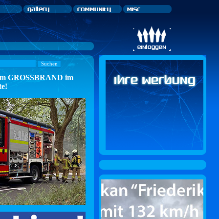
n zum GROSSBRAND im
te!