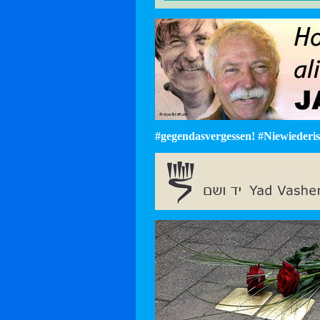
#gegendasvergessen! #Niewiederist