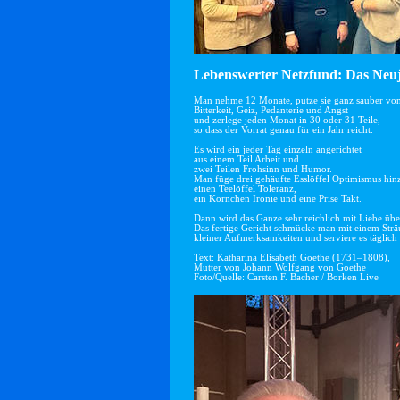
Lebenswerter Netzfund: Das Neuj
Man nehme 12 Monate, putze sie ganz sauber vo
Bitterkeit, Geiz, Pedanterie und Angst
und zerlege jeden Monat in 30 oder 31 Teile,
so dass der Vorrat genau für ein Jahr reicht.
Es wird ein jeder Tag einzeln angerichtet
aus einem Teil Arbeit und
zwei Teilen Frohsinn und Humor.
Man füge drei gehäufte Esslöffel Optimismus hin
einen Teelöffel Toleranz,
ein Körnchen Ironie und eine Prise Takt.
Dann wird das Ganze sehr reichlich mit Liebe übe
Das fertige Gericht schmücke man mit einem Str
kleiner Aufmerksamkeiten und serviere es täglich 
Text: Katharina Elisabeth Goethe (1731–1808),
Mutter von Johann Wolfgang von Goethe
Foto/Quelle: Carsten F. Bacher / Borken Live