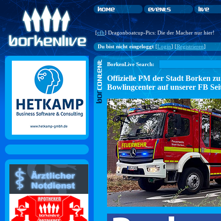
[
cfb
] Dragonboatcup-Pics: Die der Macher nur hier!
Du bist nicht eingeloggt
[
Login
] [
Registrieren
]
BorkenLive Search:
Offizielle PM der Stadt Borke
Bowlingcenter auf unserer FB Sei