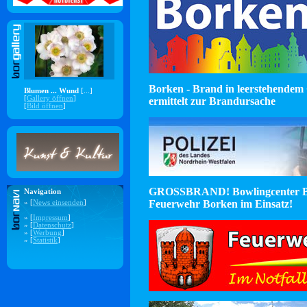
Borken - Brand in leerstehendem 
Blumen ... Wund
[...]
[
Gallery öffnen
]
ermittelt zur Brandursache
[
Bild öffnen
]
GROSSBRAND! Bowlingcenter B
Navigation
Feuerwehr Borken im Einsatz!
» [
News einsenden
]
» [
Impressum
]
» [
Datenschutz
]
» [
Werbung
]
» [
Statistik
]