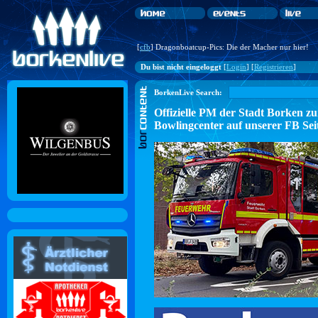
[
cfb
] Dragonboatcup-Pics: Die der Macher nur hier!
Du bist nicht eingeloggt
[
Login
] [
Registrieren
]
BorkenLive Search:
Offizielle PM der Stadt Borke
Bowlingcenter auf unserer FB Sei