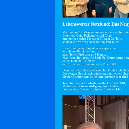
Lebenswerter Netzfund: Das Neuj
Man nehme 12 Monate, putze sie ganz sauber vo
Bitterkeit, Geiz, Pedanterie und Angst
und zerlege jeden Monat in 30 oder 31 Teile,
so dass der Vorrat genau für ein Jahr reicht.
Es wird ein jeder Tag einzeln angerichtet
aus einem Teil Arbeit und
zwei Teilen Frohsinn und Humor.
Man füge drei gehäufte Esslöffel Optimismus hin
einen Teelöffel Toleranz,
ein Körnchen Ironie und eine Prise Takt.
Dann wird das Ganze sehr reichlich mit Liebe übe
Das fertige Gericht schmücke man mit einem Str
kleiner Aufmerksamkeiten und serviere es täglich 
Text: Katharina Elisabeth Goethe (1731–1808),
Mutter von Johann Wolfgang von Goethe
Foto/Quelle: Carsten F. Bacher / Borken Live