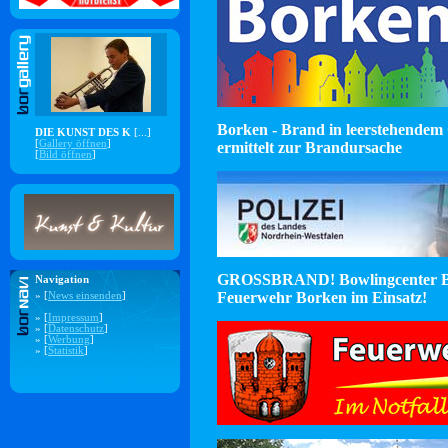
Borken - Brand in leerstehendem 
DIE KUNST DES K
[...]
[
Gallery öffnen
]
ermittelt zur Brandursache
[
Bild öffnen
]
GROSSBRAND! Bowlingcenter B
Navigation
Feuerwehr Borken im Einsatz!
» [
News einsenden
]
» [
Impressum
]
» [
Datenschutz
]
» [
Werbung
]
» [
Statistik
]