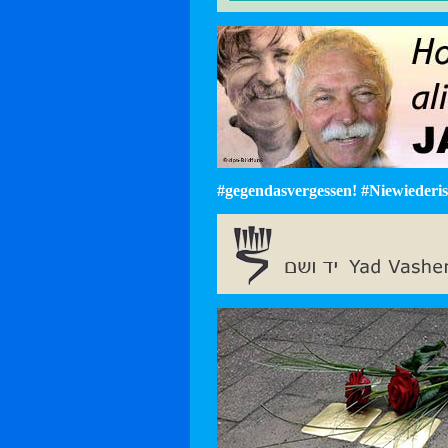
#gegendasvergessen! #Niewiederist