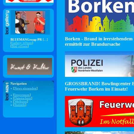
Borken - Brand in leerstehendem 
BLUEMANGroup PR
[...]
[
Gallery öffnen
]
ermittelt zur Brandursache
[
Bild öffnen
]
GROSSBRAND! Bowlingcenter B
Navigation
Feuerwehr Borken im Einsatz!
» [
News einsenden
]
» [
Impressum
]
» [
Datenschutz
]
» [
Werbung
]
» [
Statistik
]