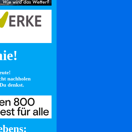
nie!
eute!
cht nachholen
Du denkst.
ebens: