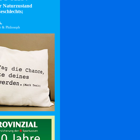
er Naturzustand
eschlechts;
.
er & Philosoph