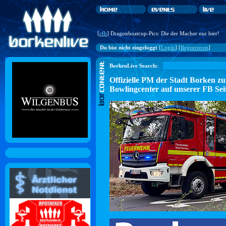
[
cfb
] Dragonboatcup-Pics: Die der Macher nur hier!
Du bist nicht eingeloggt
[
Login
] [
Registrieren
]
BorkenLive Search:
Offizielle PM der Stadt Borke
Bowlingcenter auf unserer FB Sei