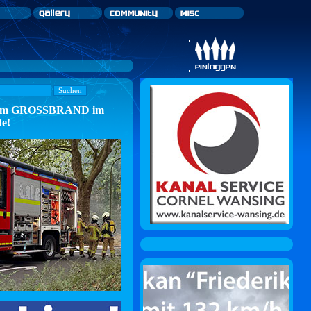
n zum GROSSBRAND im
te!