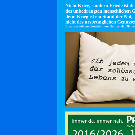
Nicht Krieg, sondern Friede ist d
des unbedrängten menschlichen G
denn Krieg ist ein Stand der Not,
nicht des ursprünglichen Genusses
Zitat von Johann Gottfried von Herder, dt. Dicht