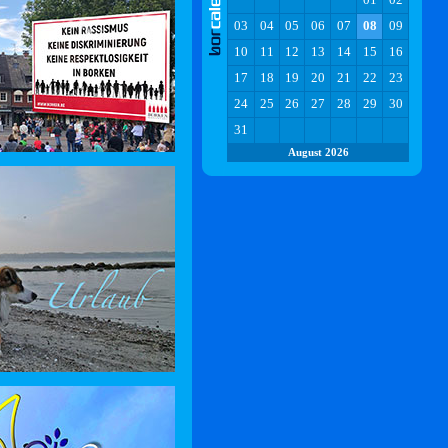
03
04
05
06
07
08
09
10
11
12
13
14
15
16
17
18
19
20
21
22
23
24
25
26
27
28
29
30
31
August 2026