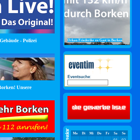
Gebäude - Polizei
Orkan Friederike zu Gast in Borken
Eventsuche
:
orken! Unsere
Mo
Di
Mi
Do
Fr
Sa
So
01
02