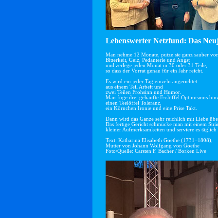
Lebenswerter Netzfund: Das Neuj
Man nehme 12 Monate, putze sie ganz sauber vo
Bitterkeit, Geiz, Pedanterie und Angst
und zerlege jeden Monat in 30 oder 31 Teile,
so dass der Vorrat genau für ein Jahr reicht.
Es wird ein jeder Tag einzeln angerichtet
aus einem Teil Arbeit und
zwei Teilen Frohsinn und Humor.
Man füge drei gehäufte Esslöffel Optimismus hin
einen Teelöffel Toleranz,
ein Körnchen Ironie und eine Prise Takt.
Dann wird das Ganze sehr reichlich mit Liebe übe
Das fertige Gericht schmücke man mit einem Str
kleiner Aufmerksamkeiten und serviere es täglich 
Text: Katharina Elisabeth Goethe (1731–1808),
Mutter von Johann Wolfgang von Goethe
Foto/Quelle: Carsten F. Bacher / Borken Live