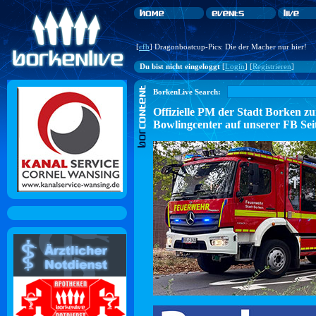
[
cfb
] Dragonboatcup-Pics: Die der Macher nur hier!
Du bist nicht eingeloggt
[
Login
] [
Registrieren
]
BorkenLive Search:
Offizielle PM der Stadt Borke
Bowlingcenter auf unserer FB Sei