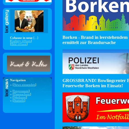
Borken - Brand in leerstehendem 
Cohausz in neue
[...]
[
Gallery öffnen
]
ermittelt zur Brandursache
[
Bild öffnen
]
GROSSBRAND! Bowlingcenter B
Navigation
Feuerwehr Borken im Einsatz!
» [
News einsenden
]
» [
Impressum
]
» [
Datenschutz
]
» [
Werbung
]
» [
Statistik
]