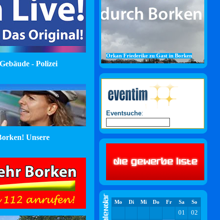
Orkan Friederike zu Gast in Borken
Gebäude - Polizei
Eventsuche
:
orken! Unsere
Mo
Di
Mi
Do
Fr
Sa
So
01
02