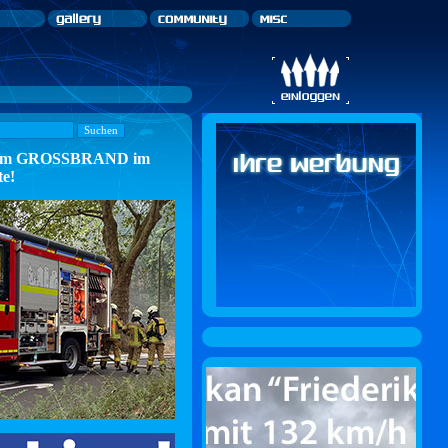
n zum GROSSBRAND im
te!