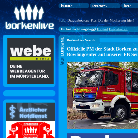
[
cfb
] Dragonboatcup-Pics: Die der Macher nur hier!
Du bist nicht eingeloggt
[
Login
] [
Registrieren
]
BorkenLive Search:
Offizielle PM der Stadt Borke
Bowlingcenter auf unserer FB Sei