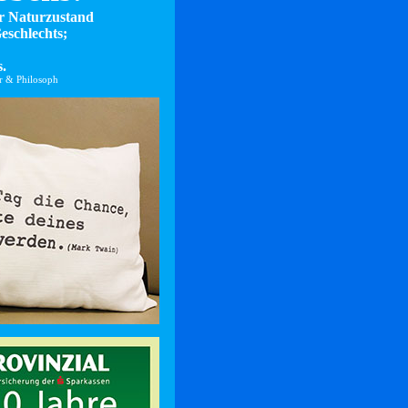
er Naturzustand
eschlechts;
.
er & Philosoph