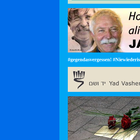
#gegendasvergessen! #Niewiederist