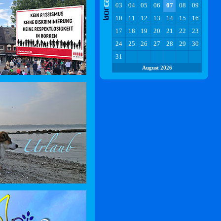
03
04
05
06
07
08
09
10
11
12
13
14
15
16
17
18
19
20
21
22
23
24
25
26
27
28
29
30
31
August 2026