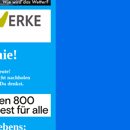
nie!
eute!
cht nachholen
Du denkst.
ebens: