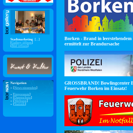
Borken - Brand in leerstehendem 
Stadtmarketing
[...]
[
Gallery öffnen
]
ermittelt zur Brandursache
[
Bild öffnen
]
GROSSBRAND! Bowlingcenter B
Navigation
Feuerwehr Borken im Einsatz!
» [
News einsenden
]
» [
Impressum
]
» [
Datenschutz
]
» [
Werbung
]
» [
Statistik
]