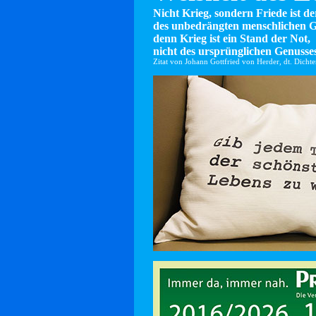
Nicht Krieg, sondern Friede ist d
des unbedrängten menschlichen G
denn Krieg ist ein Stand der Not,
nicht des ursprünglichen Genusses
Zitat von Johann Gottfried von Herder, dt. Dicht