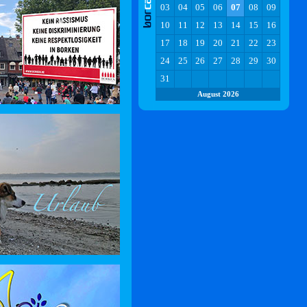
03
04
05
06
07
08
09
10
11
12
13
14
15
16
17
18
19
20
21
22
23
24
25
26
27
28
29
30
31
August 2026