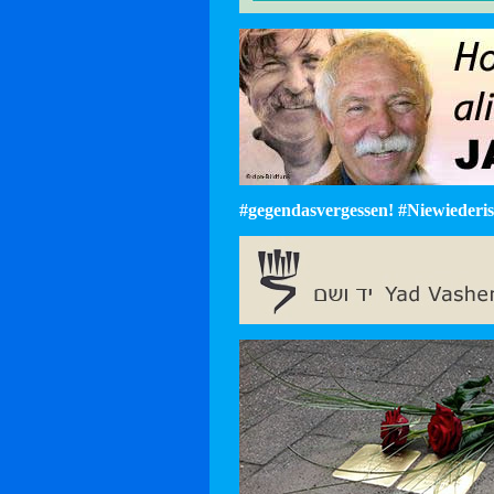
#gegendasvergessen! #Niewiederist