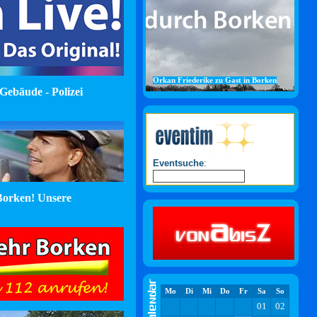
Orkan Friederike zu Gast in Borken
Gebäude - Polizei
Eventsuche
:
orken! Unsere
Mo
Di
Mi
Do
Fr
Sa
So
01
02