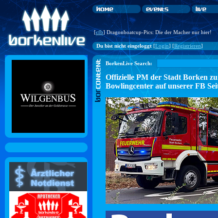
[
cfb
] Dragonboatcup-Pics: Die der Macher nur hier!
Du bist nicht eingeloggt
[
Login
] [
Registrieren
]
BorkenLive Search:
Offizielle PM der Stadt Borke
Bowlingcenter auf unserer FB Sei