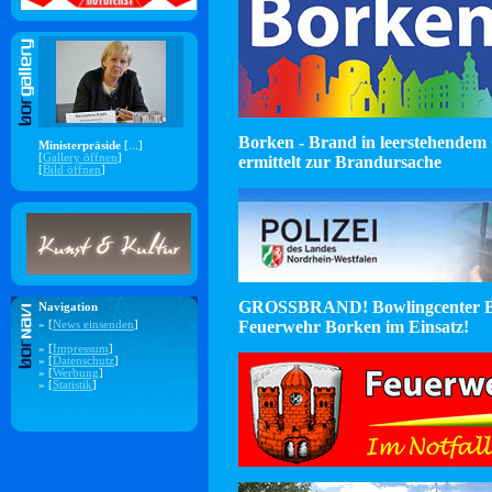
Borken - Brand in leerstehendem 
Ministerpräside
[...]
[
Gallery öffnen
]
ermittelt zur Brandursache
[
Bild öffnen
]
GROSSBRAND! Bowlingcenter B
Navigation
Feuerwehr Borken im Einsatz!
» [
News einsenden
]
» [
Impressum
]
» [
Datenschutz
]
» [
Werbung
]
» [
Statistik
]