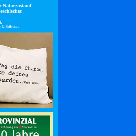
er Naturzustand
eschlechts;
.
er & Philosoph