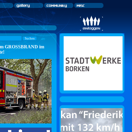
n zum GROSSBRAND im
te!