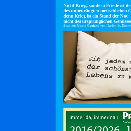
Nicht Krieg, sondern Friede ist d
des unbedrängten menschlichen G
denn Krieg ist ein Stand der Not,
nicht des ursprünglichen Genusses
Zitat von Johann Gottfried von Herder, dt. Dicht