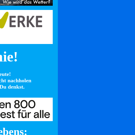
nie!
eute!
cht nachholen
Du denkst.
ebens: