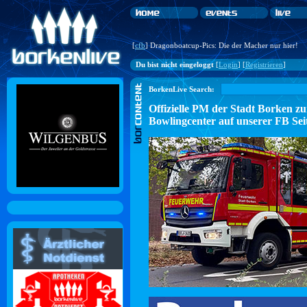
[
cfb
] Dragonboatcup-Pics: Die der Macher nur hier!
Du bist nicht eingeloggt
[
Login
] [
Registrieren
]
BorkenLive Search:
Offizielle PM der Stadt Borke
Bowlingcenter auf unserer FB Sei