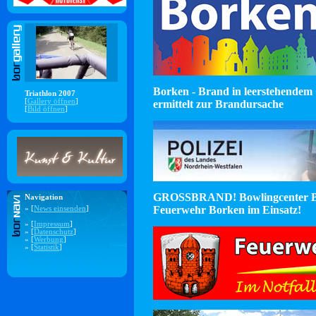
Borken - Brand in leerstehendem 
Triathlon 2007
[
Gallery öffnen
]
ermittelt zur Brandursache
[
Bild öffnen
]
GROSSBRAND! Bowlingcenter B
Navigation
Feuerwehr Borken im Einsatz!
» [
News einsenden
]
» [
Impressum
]
» [
Datenschutz
]
» [
Werbung
]
» [
Statistik
]