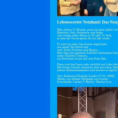
Lebenswerter Netzfund: Das Neuj
Man nehme 12 Monate, putze sie ganz sauber vo
Bitterkeit, Geiz, Pedanterie und Angst
und zerlege jeden Monat in 30 oder 31 Teile,
so dass der Vorrat genau für ein Jahr reicht.
Es wird ein jeder Tag einzeln angerichtet
aus einem Teil Arbeit und
zwei Teilen Frohsinn und Humor.
Man füge drei gehäufte Esslöffel Optimismus hin
einen Teelöffel Toleranz,
ein Körnchen Ironie und eine Prise Takt.
Dann wird das Ganze sehr reichlich mit Liebe übe
Das fertige Gericht schmücke man mit einem Str
kleiner Aufmerksamkeiten und serviere es täglich 
Text: Katharina Elisabeth Goethe (1731–1808),
Mutter von Johann Wolfgang von Goethe
Foto/Quelle: Carsten F. Bacher / Borken Live