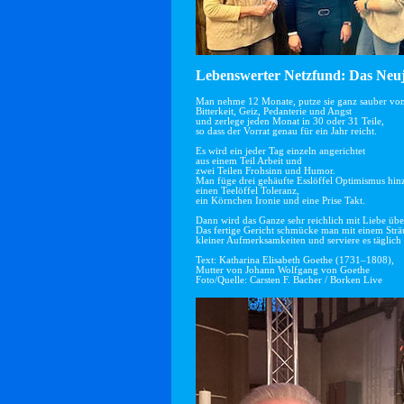
Lebenswerter Netzfund: Das Neuj
Man nehme 12 Monate, putze sie ganz sauber vo
Bitterkeit, Geiz, Pedanterie und Angst
und zerlege jeden Monat in 30 oder 31 Teile,
so dass der Vorrat genau für ein Jahr reicht.
Es wird ein jeder Tag einzeln angerichtet
aus einem Teil Arbeit und
zwei Teilen Frohsinn und Humor.
Man füge drei gehäufte Esslöffel Optimismus hin
einen Teelöffel Toleranz,
ein Körnchen Ironie und eine Prise Takt.
Dann wird das Ganze sehr reichlich mit Liebe übe
Das fertige Gericht schmücke man mit einem Str
kleiner Aufmerksamkeiten und serviere es täglich 
Text: Katharina Elisabeth Goethe (1731–1808),
Mutter von Johann Wolfgang von Goethe
Foto/Quelle: Carsten F. Bacher / Borken Live