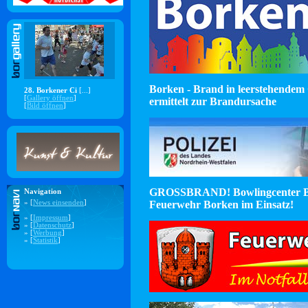
Borken - Brand in leerstehendem 
28. Borkener Ci
[...]
[
Gallery öffnen
]
ermittelt zur Brandursache
[
Bild öffnen
]
GROSSBRAND! Bowlingcenter B
Navigation
Feuerwehr Borken im Einsatz!
» [
News einsenden
]
» [
Impressum
]
» [
Datenschutz
]
» [
Werbung
]
» [
Statistik
]