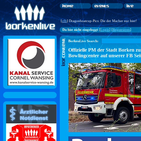
[
cfb
] Dragonboatcup-Pics: Die der Macher nur hier!
Du bist nicht eingeloggt
[
Login
] [
Registrieren
]
BorkenLive Search:
Offizielle PM der Stadt Borke
Bowlingcenter auf unserer FB Sei