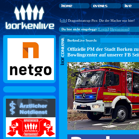
[
cfb
] Dragonboatcup-Pics: Die der Macher nur hier!
Du bist nicht eingeloggt
[
Login
] [
Registrieren
]
BorkenLive Search:
Offizielle PM der Stadt Borke
Bowlingcenter auf unserer FB Sei