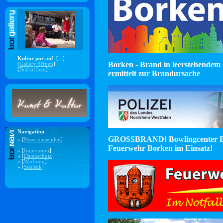
Kultur pur auf
[...]
Borken - Brand in leerstehendem 
[
Gallery öffnen
]
[
Bild öffnen
]
ermittelt zur Brandursache
Navigation
GROSSBRAND! Bowlingcenter B
» [
News einsenden
]
Feuerwehr Borken im Einsatz!
» [
Impressum
]
» [
Datenschutz
]
» [
Werbung
]
» [
Statistik
]