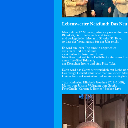
Lebenswerter Netzfund: Das Neuj
Man nehme 12 Monate, putze sie ganz sauber vo
Bitterkeit, Geiz, Pedanterie und Angst
und zerlege jeden Monat in 30 oder 31 Teile,
so dass der Vorrat genau für ein Jahr reicht.
Es wird ein jeder Tag einzeln angerichtet
aus einem Teil Arbeit und
zwei Teilen Frohsinn und Humor.
Man füge drei gehäufte Esslöffel Optimismus hin
einen Teelöffel Toleranz,
ein Körnchen Ironie und eine Prise Takt.
Dann wird das Ganze sehr reichlich mit Liebe übe
Das fertige Gericht schmücke man mit einem Str
kleiner Aufmerksamkeiten und serviere es täglich 
Text: Katharina Elisabeth Goethe (1731–1808),
Mutter von Johann Wolfgang von Goethe
Foto/Quelle: Carsten F. Bacher / Borken Live