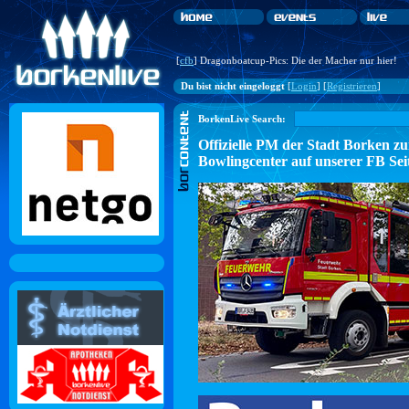
[
cfb
] Dragonboatcup-Pics: Die der Macher nur hier!
Du bist nicht eingeloggt
[
Login
] [
Registrieren
]
BorkenLive Search:
Offizielle PM der Stadt Borke
Bowlingcenter auf unserer FB Sei