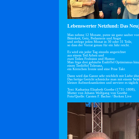
Lebenswerter Netzfund: Das Neuj
Man nehme 12 Monate, putze sie ganz sauber vo
Bitterkeit, Geiz, Pedanterie und Angst
und zerlege jeden Monat in 30 oder 31 Teile,
so dass der Vorrat genau für ein Jahr reicht.
Es wird ein jeder Tag einzeln angerichtet
aus einem Teil Arbeit und
zwei Teilen Frohsinn und Humor.
Man füge drei gehäufte Esslöffel Optimismus hin
einen Teelöffel Toleranz,
ein Körnchen Ironie und eine Prise Takt.
Dann wird das Ganze sehr reichlich mit Liebe übe
Das fertige Gericht schmücke man mit einem Str
kleiner Aufmerksamkeiten und serviere es täglich 
Text: Katharina Elisabeth Goethe (1731–1808),
Mutter von Johann Wolfgang von Goethe
Foto/Quelle: Carsten F. Bacher / Borken Live