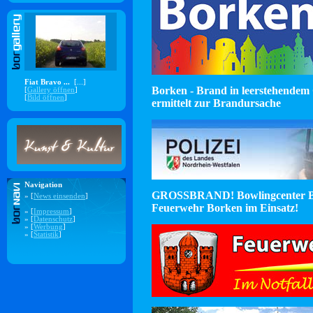
Fiat Bravo ...
[...]
Borken - Brand in leerstehendem 
[
Gallery öffnen
]
[
Bild öffnen
]
ermittelt zur Brandursache
Navigation
GROSSBRAND! Bowlingcenter B
» [
News einsenden
]
Feuerwehr Borken im Einsatz!
» [
Impressum
]
» [
Datenschutz
]
» [
Werbung
]
» [
Statistik
]