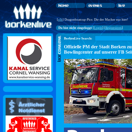
[
cfb
] Dragonboatcup-Pics: Die der Macher nur hier!
Du bist nicht eingeloggt
[
Login
] [
Registrieren
]
BorkenLive Search:
Offizielle PM der Stadt Borke
Bowlingcenter auf unserer FB Sei