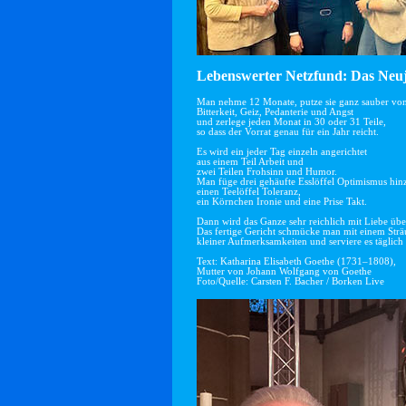
Lebenswerter Netzfund: Das Neuj
Man nehme 12 Monate, putze sie ganz sauber vo
Bitterkeit, Geiz, Pedanterie und Angst
und zerlege jeden Monat in 30 oder 31 Teile,
so dass der Vorrat genau für ein Jahr reicht.
Es wird ein jeder Tag einzeln angerichtet
aus einem Teil Arbeit und
zwei Teilen Frohsinn und Humor.
Man füge drei gehäufte Esslöffel Optimismus hin
einen Teelöffel Toleranz,
ein Körnchen Ironie und eine Prise Takt.
Dann wird das Ganze sehr reichlich mit Liebe übe
Das fertige Gericht schmücke man mit einem Str
kleiner Aufmerksamkeiten und serviere es täglich 
Text: Katharina Elisabeth Goethe (1731–1808),
Mutter von Johann Wolfgang von Goethe
Foto/Quelle: Carsten F. Bacher / Borken Live