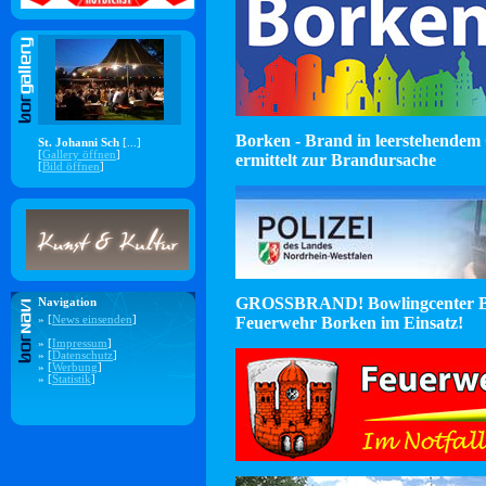
Borken - Brand in leerstehendem 
St. Johanni Sch
[...]
[
Gallery öffnen
]
ermittelt zur Brandursache
[
Bild öffnen
]
GROSSBRAND! Bowlingcenter B
Navigation
Feuerwehr Borken im Einsatz!
» [
News einsenden
]
» [
Impressum
]
» [
Datenschutz
]
» [
Werbung
]
» [
Statistik
]