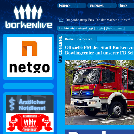
[
cfb
] Dragonboatcup-Pics: Die der Macher nur hier!
Du bist nicht eingeloggt
[
Login
] [
Registrieren
]
BorkenLive Search:
Offizielle PM der Stadt Borke
Bowlingcenter auf unserer FB Sei