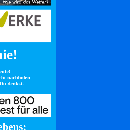
nie!
eute!
cht nachholen
Du denkst.
ebens: