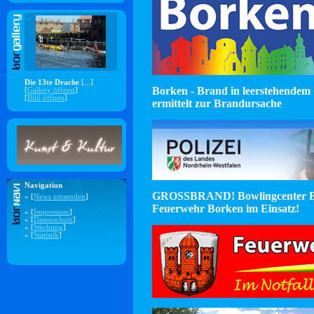
Die 13te Drache
[...]
Borken - Brand in leerstehendem 
[
Gallery öffnen
]
[
Bild öffnen
]
ermittelt zur Brandursache
Navigation
GROSSBRAND! Bowlingcenter B
» [
News einsenden
]
Feuerwehr Borken im Einsatz!
» [
Impressum
]
» [
Datenschutz
]
» [
Werbung
]
» [
Statistik
]