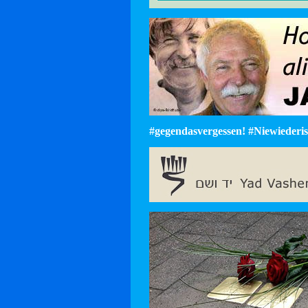
#gegendasvergessen! #Niewiederist