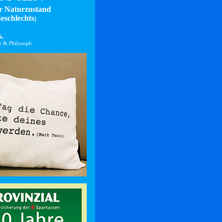
er Naturzustand
eschlechts;
.
er & Philosoph