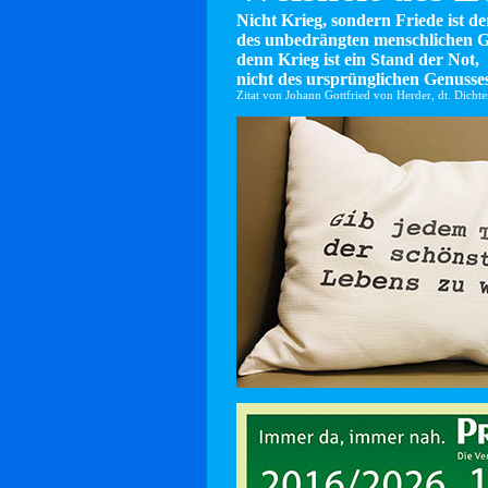
Nicht Krieg, sondern Friede ist d
des unbedrängten menschlichen G
denn Krieg ist ein Stand der Not,
nicht des ursprünglichen Genusses
Zitat von Johann Gottfried von Herder, dt. Dicht