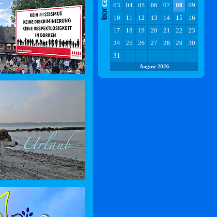
03
04
05
06
07
08
09
10
11
12
13
14
15
16
17
18
19
20
21
22
23
24
25
26
27
28
29
30
31
August 2026