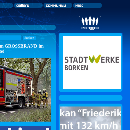
n zum GROSSBRAND im
te!