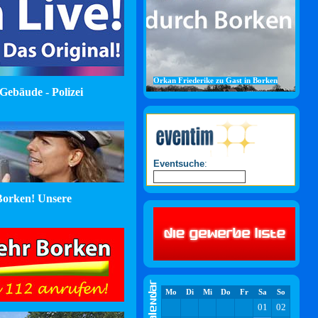
Orkan Friederike zu Gast in Borken
Gebäude - Polizei
Eventsuche
:
orken! Unsere
Mo
Di
Mi
Do
Fr
Sa
So
01
02