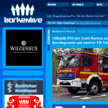
[
cfb
] Dragonboatcup-Pics: Die der Macher nur hier!
Du bist nicht eingeloggt
[
Login
] [
Registrieren
]
BorkenLive Search:
Offizielle PM der Stadt Borke
Bowlingcenter auf unserer FB Sei