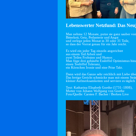
Lebenswerter Netzfund: Das Neuj
Man nehme 12 Monate, putze sie ganz sauber vo
Bitterkeit, Geiz, Pedanterie und Angst
und zerlege jeden Monat in 30 oder 31 Teile,
so dass der Vorrat genau für ein Jahr reicht.
Es wird ein jeder Tag einzeln angerichtet
aus einem Teil Arbeit und
zwei Teilen Frohsinn und Humor.
Man füge drei gehäufte Esslöffel Optimismus hin
einen Teelöffel Toleranz,
ein Körnchen Ironie und eine Prise Takt.
Dann wird das Ganze sehr reichlich mit Liebe übe
Das fertige Gericht schmücke man mit einem Str
kleiner Aufmerksamkeiten und serviere es täglich 
Text: Katharina Elisabeth Goethe (1731–1808),
Mutter von Johann Wolfgang von Goethe
Foto/Quelle: Carsten F. Bacher / Borken Live