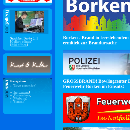
Borken - Brand in leerstehendem 
Stadtfest Borke
[...]
[
Gallery öffnen
]
ermittelt zur Brandursache
[
Bild öffnen
]
GROSSBRAND! Bowlingcenter B
Navigation
Feuerwehr Borken im Einsatz!
» [
News einsenden
]
» [
Impressum
]
» [
Datenschutz
]
» [
Werbung
]
» [
Statistik
]