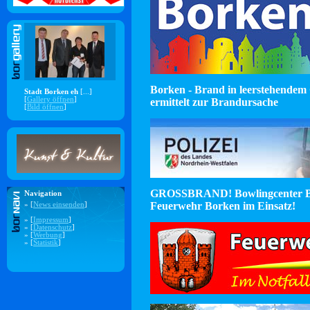
Borken - Brand in leerstehendem 
Stadt Borken eh
[...]
[
Gallery öffnen
]
ermittelt zur Brandursache
[
Bild öffnen
]
GROSSBRAND! Bowlingcenter B
Navigation
Feuerwehr Borken im Einsatz!
» [
News einsenden
]
» [
Impressum
]
» [
Datenschutz
]
» [
Werbung
]
» [
Statistik
]