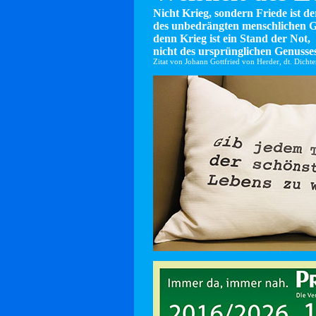
Nicht Krieg, sondern Friede ist d
des unbedrängten menschlichen G
denn Krieg ist ein Stand der Not,
nicht des ursprünglichen Genusses
Zitat von Johann Gottfried von Herder, dt. Dicht