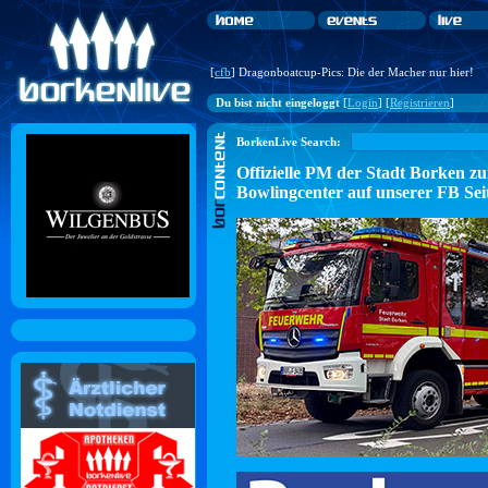
[
cfb
] Dragonboatcup-Pics: Die der Macher nur hier!
Du bist nicht eingeloggt
[
Login
] [
Registrieren
]
BorkenLive Search:
Offizielle PM der Stadt Borke
Bowlingcenter auf unserer FB Sei