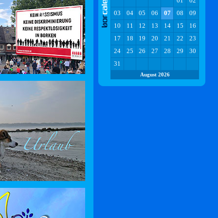
01
02
03
04
05
06
07
08
09
10
11
12
13
14
15
16
17
18
19
20
21
22
23
24
25
26
27
28
29
30
31
August 2026