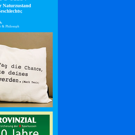
er Naturzustand
eschlechts;
.
er & Philosoph