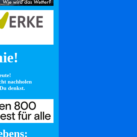
nie!
eute!
cht nachholen
Du denkst.
ebens: