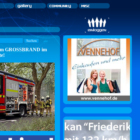
n zum GROSSBRAND im
te!