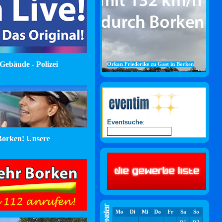
Gebäude - Polizei
Orkan Friederike zu Gast in Borken
Eventsuche
:
orken! Unsere
Mo
Di
Mi
Do
Fr
Sa
So