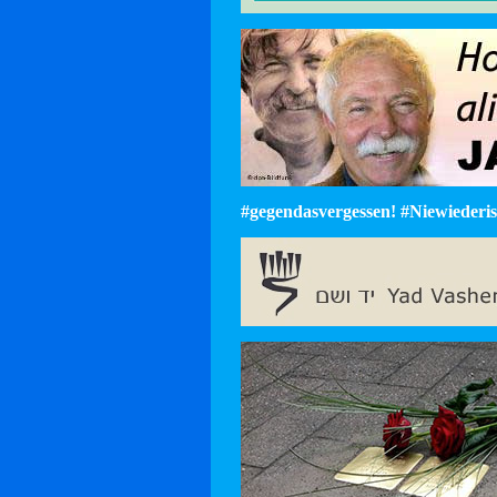
#gegendasvergessen! #Niewiederist