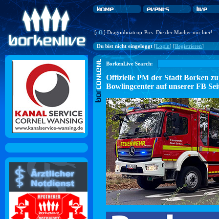
[
cfb
] Dragonboatcup-Pics: Die der Macher nur hier!
Du bist nicht eingeloggt
[
Login
] [
Registrieren
]
BorkenLive Search:
Offizielle PM der Stadt Borke
Bowlingcenter auf unserer FB Sei