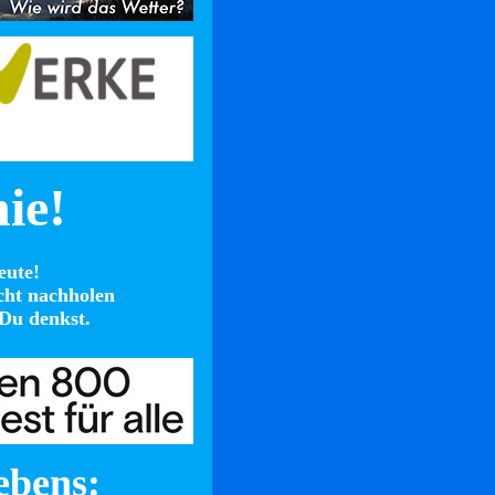
nie!
eute!
cht nachholen
Du denkst.
ebens: