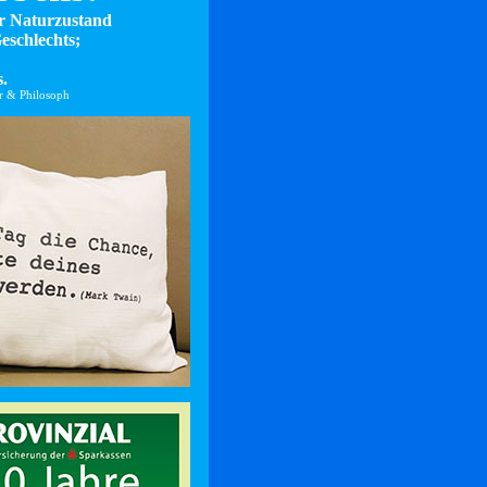
er Naturzustand
eschlechts;
.
er & Philosoph