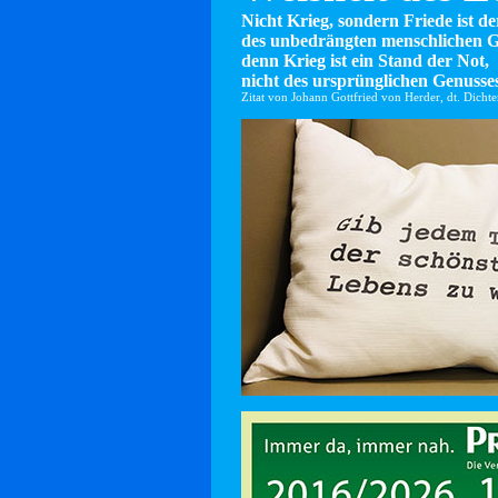
Nicht Krieg, sondern Friede ist d
des unbedrängten menschlichen G
denn Krieg ist ein Stand der Not,
nicht des ursprünglichen Genusses
Zitat von Johann Gottfried von Herder, dt. Dicht