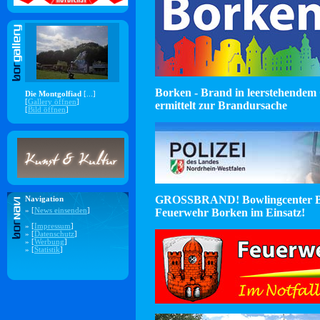
Borken - Brand in leerstehendem 
Die Montgolfiad
[...]
[
Gallery öffnen
]
ermittelt zur Brandursache
[
Bild öffnen
]
GROSSBRAND! Bowlingcenter B
Navigation
Feuerwehr Borken im Einsatz!
» [
News einsenden
]
» [
Impressum
]
» [
Datenschutz
]
» [
Werbung
]
» [
Statistik
]