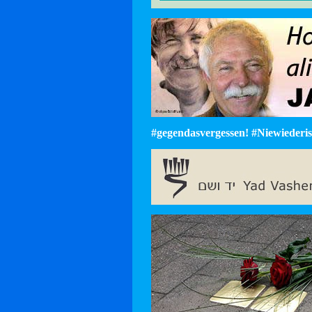
#gegendasvergessen! #Niewiederist