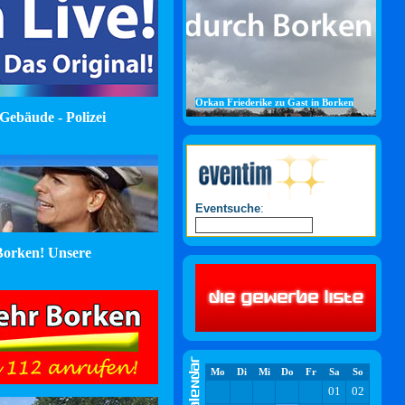
Orkan Friederike zu Gast in Borken
Gebäude - Polizei
Eventsuche
:
orken! Unsere
Mo
Di
Mi
Do
Fr
Sa
So
01
02