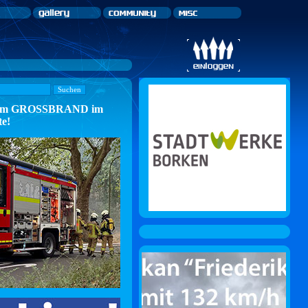
n zum GROSSBRAND im
te!