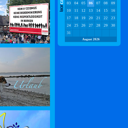
03
04
05
06
07
08
09
10
11
12
13
14
15
16
17
18
19
20
21
22
23
24
25
26
27
28
29
30
31
August 2026