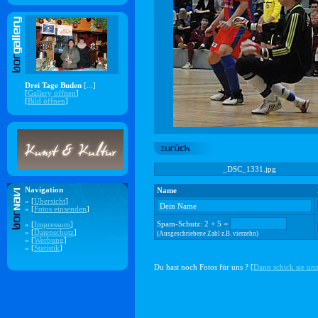
Drei Tage Buden
[...]
[
Gallery öffnen
]
[
Bild öffnen
]
_DSC_1331.jpg
Navigation
Name
» [
Übersicht
]
» [
Fotos einsenden
]
Spam-Schutz: 2 + 5 =
» [
Impressum
]
» [
Datenschutz
]
(Ausgeschriebene Zahl z.B. vierzehn)
» [
Werbung
]
» [
Statistik
]
Du hast noch Fotos für uns ? [
Dann schick sie uns