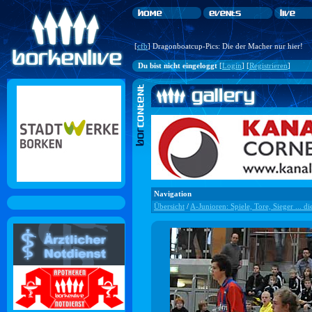
[
cfb
] Dragonboatcup-Pics: Die der Macher nur hier!
Du bist nicht eingeloggt
[
Login
] [
Registrieren
]
Navigation
Übersicht
/
A-Junioren: Spiele, Tore, Sieger ... di