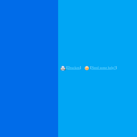
[
Drucken
]
[
Need some help?
]