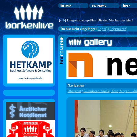
[
cfb
] Dragonboatcup-Pics: Die der Macher nur hier!
Du bist nicht eingeloggt
[
Login
] [
Registrieren
]
Navigation
Übersicht
/
A-Junioren: Spiele, Tore, Sieger ... di