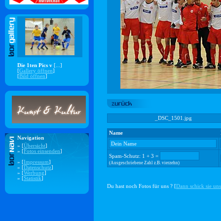
Die 1ten Pics v
[...]
[
Gallery öffnen
]
[
Bild öffnen
]
_DSC_1501.jpg
Name
Navigation
» [
Übersicht
]
» [
Fotos einsenden
]
Spam-Schutz: 1 + 3 =
» [
Impressum
]
(Ausgeschriebene Zahl z.B. vierzehn)
» [
Datenschutz
]
» [
Werbung
]
» [
Statistik
]
Du hast noch Fotos für uns ? [
Dann schick sie uns