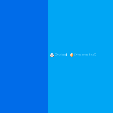
[
Drucken
]
[
Need some help?
]