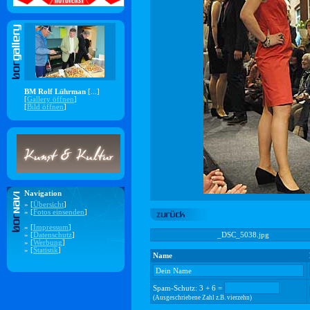
BM Rolf Lührman
[...]
[
Gallery öffnen
]
[
Bild öffnen
]
Navigation
» [
Übersicht
]
» [
Fotos einsenden
]
» [
Impressum
]
» [
Datenschutz
]
_DSC_5038.jpg
» [
Werbung
]
» [
Statistik
]
Name
Spam-Schutz: 3 + 6 =
(Ausgeschriebene Zahl z.B. vierzehn)