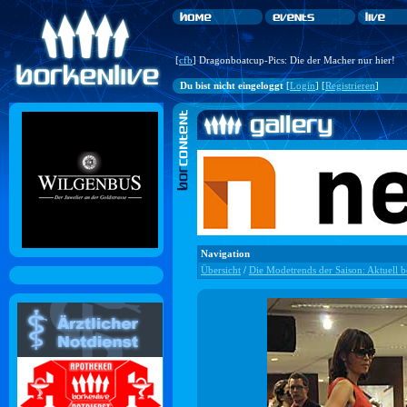
[
cfb
] Dragonboatcup-Pics: Die der Macher nur hier!
Du bist nicht eingeloggt
[
Login
] [
Registrieren
]
Navigation
Übersicht
/
Die Modetrends der Saison: Aktuell 