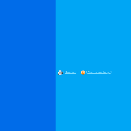
[
Drucken
]
[
Need some help?
]