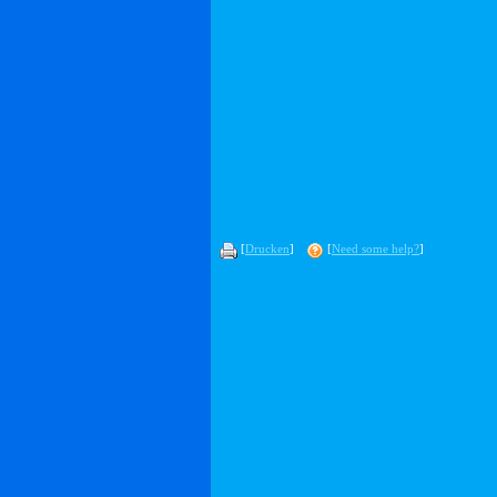
[
Drucken
]
[
Need some help?
]