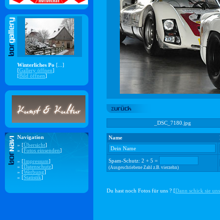
Winterliches Po
[...]
[
Gallery öffnen
]
[
Bild öffnen
]
_DSC_7180.jpg
Navigation
Name
» [
Übersicht
]
» [
Fotos einsenden
]
Spam-Schutz: 2 + 5 =
» [
Impressum
]
» [
Datenschutz
]
(Ausgeschriebene Zahl z.B. vierzehn)
» [
Werbung
]
» [
Statistik
]
Du hast noch Fotos für uns ? [
Dann schick sie uns