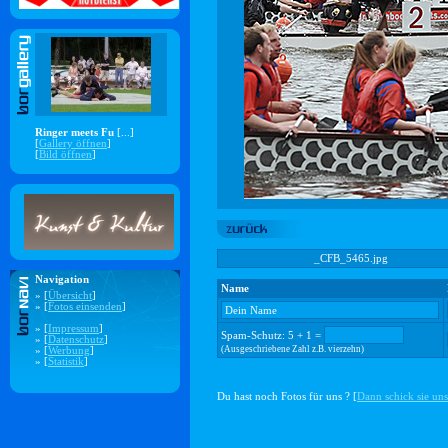
Ringer meets Fu
[...]
[
Gallery öffnen
]
[
Bild öffnen
]
_CFB_5465.jpg
Navigation
Name
» [
Übersicht
]
» [
Fotos einsenden
]
» [
Impressum
]
Spam-Schutz: 5 + 1 =
» [
Datenschutz
]
(Ausgeschriebene Zahl z.B. vierzehn)
» [
Werbung
]
» [
Statistik
]
Du hast noch Fotos für uns ? [
Dann schick sie uns