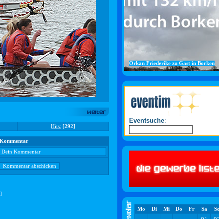
Orkan Friederike zu Gast in Borken
Eventsuche
:
Hits:
[
292
]
Kommentar
]
Mo
Di
Mi
Do
Fr
Sa
S