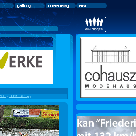
 2015
/
_CFB_5465.jpg