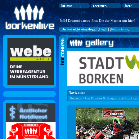
[
cfb
] Dragonboatcup-Pics: Die der Macher nur hier!
Du bist nicht eingeloggt
[
Login
] [
Registrieren
]
Navigation
Übersicht
/
Die Pics des 8. Dragonboat Fun Cup