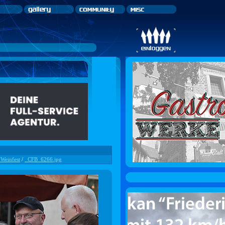
 Weinfest
/
_CFB_6266.jpg