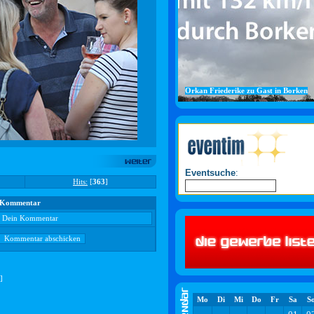
Orkan Friederike zu Gast in Borken
Eventsuche
:
Hits:
[
363
]
Kommentar
]
Mo
Di
Mi
Do
Fr
Sa
S