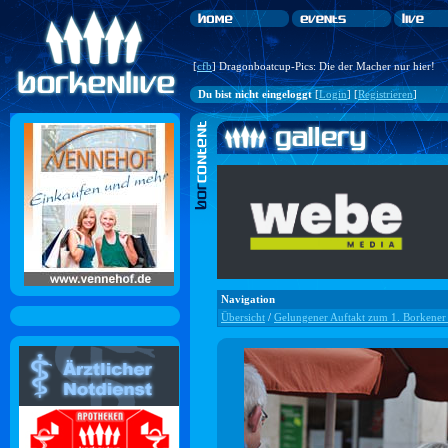
[
cfb
] Dragonboatcup-Pics: Die der Macher nur hier!
Du bist nicht eingeloggt
[
Login
] [
Registrieren
]
Navigation
Übersicht
/
Gelungener Auftakt zum 1. Borkener