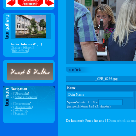
In der Johann-W
[...]
[
Gallery öffnen
]
[
Bild öffnen
]
_CFB_6266.jpg
Name
Navigation
» [
Übersicht
]
» [
Fotos einsenden
]
Spam-Schutz: 1 + 8 =
» [
Impressum
]
(Ausgeschriebene Zahl z.B. vierzehn)
» [
Datenschutz
]
» [
Werbung
]
» [
Statistik
]
Du hast noch Fotos für uns ? [
Dann schick sie uns