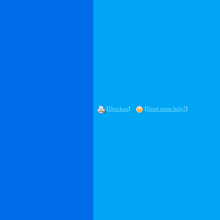
[
Drucken
]
[
Need some help?
]