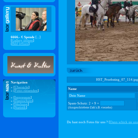
6666.- € Spende
[...]
[
Gallery öffnen
]
[
Bild öffnen
]
HST_Proebsting_07_114.jpg
Navigation
» [
Übersicht
]
Name
» [
Fotos einsenden
]
» [
Impressum
]
» [
Datenschutz
]
Spam-Schutz: 2 + 9 =
» [
Werbung
]
» [
Statistik
]
(Ausgeschriebene Zahl z.B. vierzehn)
Du hast noch Fotos für uns ? [
Dann schick sie uns