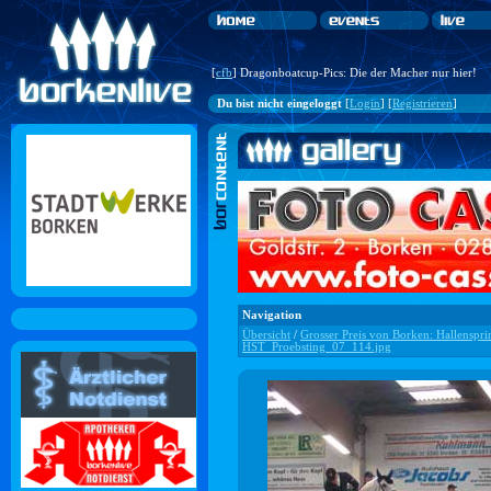
[
cfb
] Dragonboatcup-Pics: Die der Macher nur hier!
Du bist nicht eingeloggt
[
Login
] [
Registrieren
]
Navigation
Übersicht
/
Grosser Preis von Borken: Hallenspri
HST_Proebsting_07_114.jpg