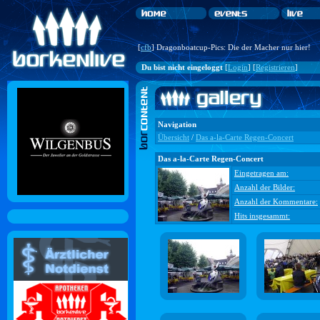
[
cfb
] Dragonboatcup-Pics: Die der Macher nur hier!
Du bist nicht eingeloggt
[
Login
] [
Registrieren
]
Navigation
Übersicht
/
Das a-la-Carte Regen-Concert
Das a-la-Carte Regen-Concert
Eingetragen am:
Anzahl der Bilder:
Anzahl der Kommentare:
Hits insgesammt: