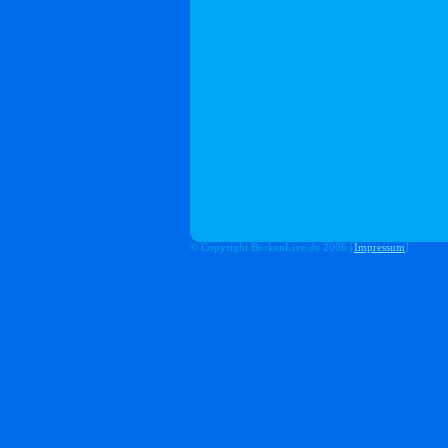
© Copyright BorkenLive.de 2006 [
Impressum
]