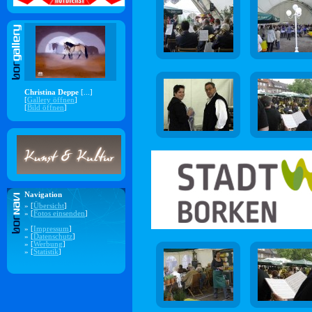
Christina Deppe
[...]
[
Gallery öffnen
]
[
Bild öffnen
]
Navigation
» [
Übersicht
]
» [
Fotos einsenden
]
» [
Impressum
]
» [
Datenschutz
]
» [
Werbung
]
» [
Statistik
]