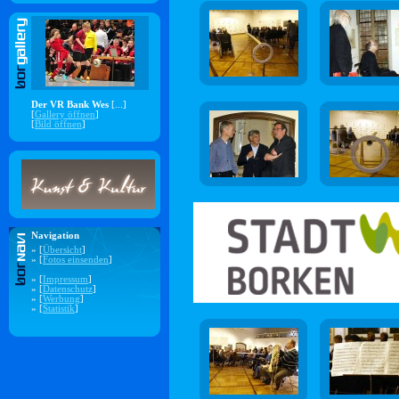
Der VR Bank Wes
[...]
[
Gallery öffnen
]
[
Bild öffnen
]
Navigation
» [
Übersicht
]
» [
Fotos einsenden
]
» [
Impressum
]
» [
Datenschutz
]
» [
Werbung
]
» [
Statistik
]