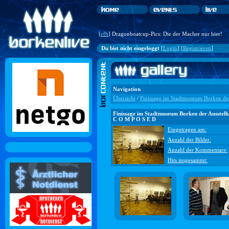
[
cfb
] Dragonboatcup-Pics: Die der Macher nur hier!
Du bist nicht eingeloggt
[
Login
] [
Registrieren
]
Navigation
Übersicht
/
Finissage im Stadtmuseum Borken de
Finissage im Stadtmuseum Borken der Ausstell
C O M P O S E D
Eingetragen am:
Anzahl der Bilder:
Anzahl der Kommentare:
Hits insgesammt: