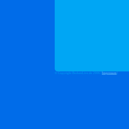
© Copyright BorkenLive.de 2006 [
Impressum
]