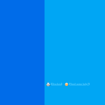
[
Drucken
]
[
Need some help?
]