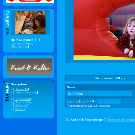
Die Königinnen
[...]
[
Gallery öffnen
]
[
Bild öffnen
]
Maiboeken08_00.jpg
Navigation
Name
» [
Übersicht
]
» [
Fotos einsenden
]
» [
Impressum
]
Spam-Schutz: 4 + 9 =
» [
Datenschutz
]
» [
Werbung
]
(Ausgeschriebene Zahl z.B. vierzehn)
» [
Statistik
]
Du hast noch Fotos für uns ? [
Dann schick sie uns