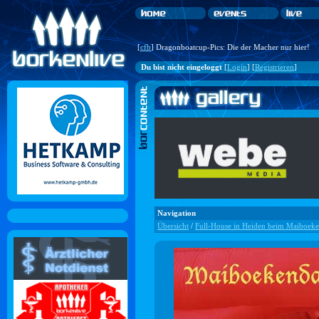
[
cfb
] Dragonboatcup-Pics: Die der Macher nur hier!
Du bist nicht eingeloggt
[
Login
] [
Registrieren
]
Navigation
Übersicht
/
Full-House in Heiden beim Maiboek