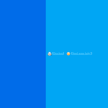
[
Drucken
]
[
Need some help?
]