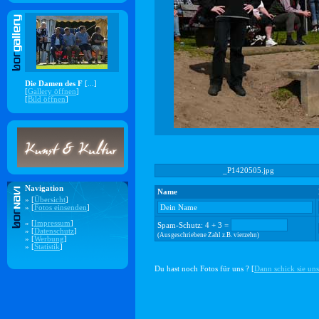
Die Damen des F
[...]
[
Gallery öffnen
]
[
Bild öffnen
]
_P1420505.jpg
Navigation
Name
» [
Übersicht
]
» [
Fotos einsenden
]
» [
Impressum
]
Spam-Schutz: 4 + 3 =
» [
Datenschutz
]
(Ausgeschriebene Zahl z.B. vierzehn)
» [
Werbung
]
» [
Statistik
]
Du hast noch Fotos für uns ? [
Dann schick sie uns