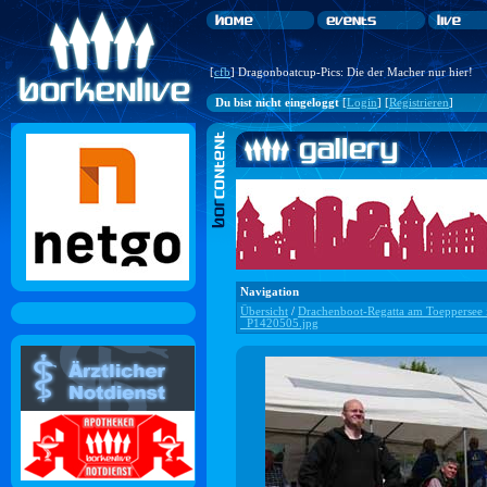
[
cfb
] Dragonboatcup-Pics: Die der Macher nur hier!
Du bist nicht eingeloggt
[
Login
] [
Registrieren
]
Navigation
Übersicht
/
Drachenboot-Regatta am Toeppersee 
_P1420505.jpg