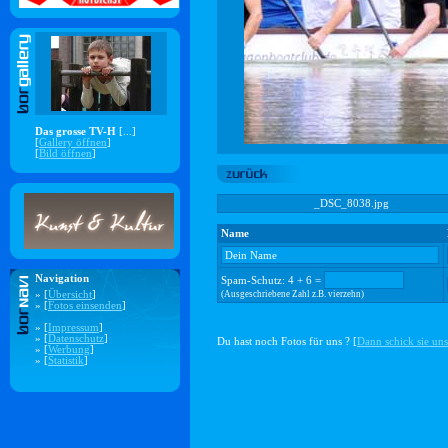
Das grosse TV-H
[...]
[
Gallery öffnen
]
[
Bild öffnen
]
_DSC_8038.jpg
Name
Navigation
Spam-Schutz: 4 + 6 =
» [
Übersicht
]
(Ausgeschriebene Zahl z.B. vierzehn)
» [
Fotos einsenden
]
» [
Impressum
]
» [
Datenschutz
]
Du hast noch Fotos für uns ? [
Dann schick sie uns
» [
Werbung
]
» [
Statistik
]