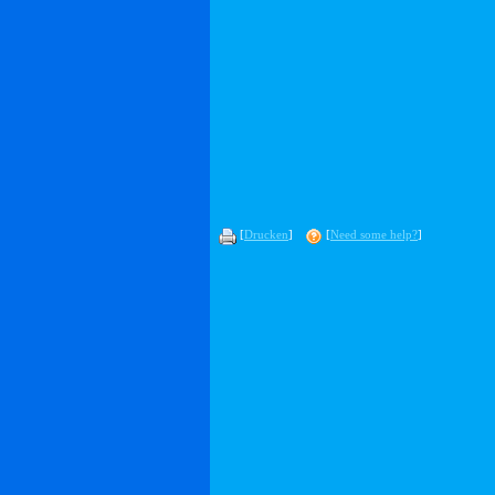
[
Drucken
]
[
Need some help?
]