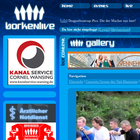
[
cfb
] Dragonboatcup-Pics: Die der Macher nur hier!
Du bist nicht eingeloggt
[
Login
] [
Registrieren
]
Navigation
Übersicht
/
Concerto Grosso der Viel-Harmonie