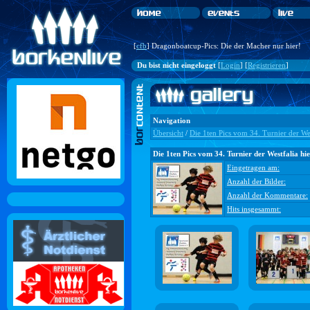
[
cfb
] Dragonboatcup-Pics: Die der Macher nur hier!
Du bist nicht eingeloggt
[
Login
] [
Registrieren
]
Navigation
Übersicht
/
Die 1ten Pics vom 34. Turnier der Wes
Die 1ten Pics vom 34. Turnier der Westfalia hie
Eingetragen am:
Anzahl der Bilder:
Anzahl der Kommentare:
Hits insgesammt: