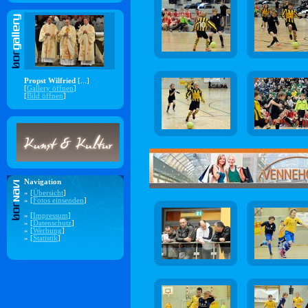
Propst Wilfried
[...]
[
Gallery öffnen
]
[
Bild öffnen
]
Navigation
» [
Übersicht
]
» [
Fotos einsenden
]
» [
Impressum
]
» [
Datenschutz
]
» [
Werbung
]
» [
Statistik
]