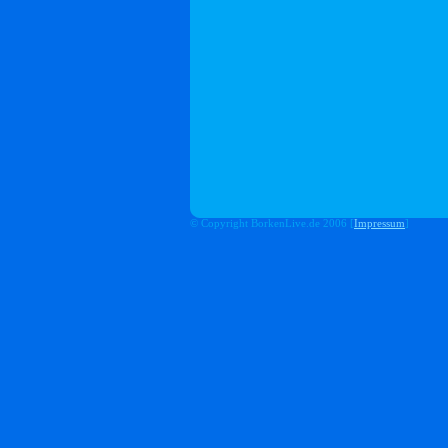
© Copyright BorkenLive.de 2006 [
Impressum
]