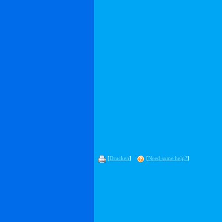
[
Drucken
]
[
Need some help?
]