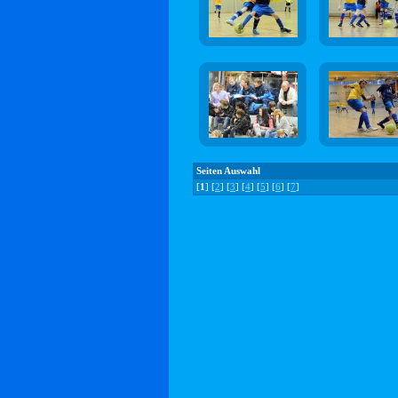
Seiten Auswahl
[
1
] [
2
] [
3
] [
4
] [
5
] [
6
] [
7
]