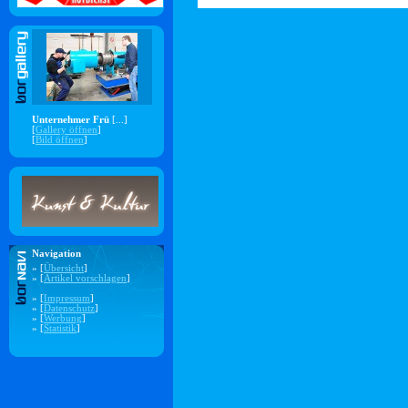
Unternehmer Frü
[...]
[
Gallery öffnen
]
[
Bild öffnen
]
Navigation
» [
Übersicht
]
» [
Artikel vorschlagen
]
» [
Impressum
]
» [
Datenschutz
]
» [
Werbung
]
» [
Statistik
]