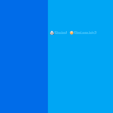
[
Drucken
]
[
Need some help?
]