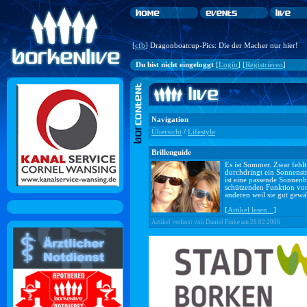
[
cfb
] Dragonboatcup-Pics: Die der Macher nur hier!
Du bist nicht eingeloggt
[
Login
] [
Registrieren
]
Navigation
Übersicht
/
Lifestyle
Brillenguide
Es ist Sommer. Zwar fehlt 
durchdringt ein Sonnenst
ist eine passende Sonnenb
schützenden Funktion vor
anderen weil sie gut gewä
[
Artikel lesen...
]
Artikel verfasst von Daniel Finke am 28.02.2006