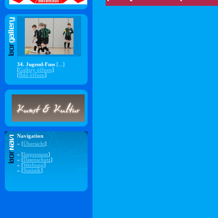
34. Jugend-Fuss
[...]
[
Gallery öffnen
]
[
Bild öffnen
]
Navigation
» [
Übersicht
]
» [
Impressum
]
» [
Datenschutz
]
» [
Werbung
]
» [
Statistik
]