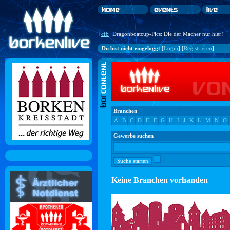
[
cfb
] Dragonboatcup-Pics: Die der Macher nur hier!
Du bist nicht eingeloggt
[
Login
] [
Registrieren
]
Branchen
A
B
C
D
E
F
G
H
I
J
K
L
M
N
O
Gewerbe suchen
Keine Branchen vorhanden