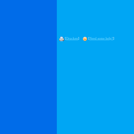
[
Drucken
]
[
Need some help?
]