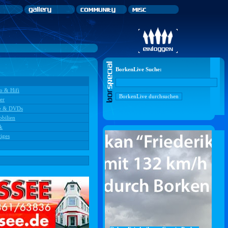
BorkenLive Suche:
o & Hifi
er
e & DVDs
bilien
k
iges