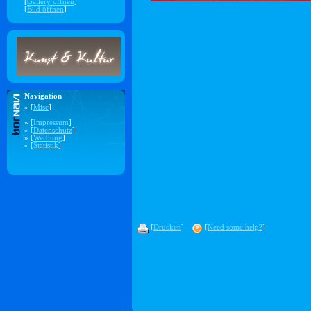
[
Gallery öffnen
]
[
Bild öffnen
]
Navigation
» [
Misc
]
» [
Impressum
]
» [
Datenschutz
]
» [
Werbung
]
» [
Statistik
]
[
Drucken
]
[
Need some help?
]