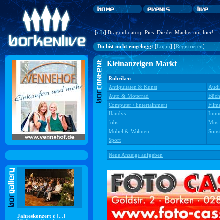
[
cfb
] Dragonboatcup-Pics: Die der Macher nur hier!
Du bist nicht eingeloggt
[
Login
] [
Registrieren
]
Kleinanzeigen Markt
Rubriken
Antiquitäten & Kunst
Audi
Auto & Motorrad
Büch
Computer / Entertainment
Film
Handys
Immo
Jobs
Musi
Möbel & Wohnen
Sonst
Sport
Neue Anzeige aufgeben
Jahreskonzert d
[...]