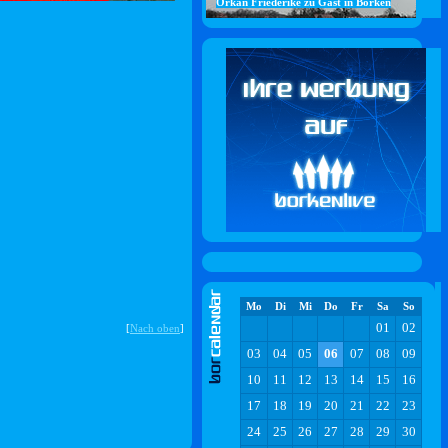
Orkan Friederike zu Gast in Borken
Mo
Di
Mi
Do
Fr
Sa
So
01
02
[
Nach oben
]
03
04
05
06
07
08
09
10
11
12
13
14
15
16
17
18
19
20
21
22
23
24
25
26
27
28
29
30