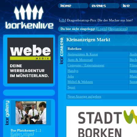
[
cfb
] Dragonboatcup-Pics: Die der Macher nur hier!
Du bist nicht eingeloggt
[
Login
] [
Registrieren
]
Kleinanzeigen Markt
Rubriken
Antiquitäten & Kunst
Audi
Auto & Motorrad
Büch
Computer / Entertainment
Film
Handys
Immo
Jobs
Musi
Möbel & Wohnen
Sonst
Sport
Neue Anzeige aufgeben
Das Platzkonzer
[...]
[
Gallery öffnen
]