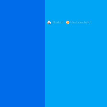
[
Drucken
]
[
Need some help?
]