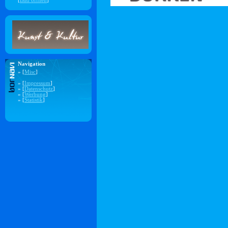
[
Bild öffnen
]
Navigation
» [
Misc
]
» [
Impressum
]
» [
Datenschutz
]
» [
Werbung
]
» [
Statistik
]